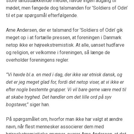
store landsdækkende medier, havde ingen adgang til
mødet, men fangede dog talsmanden for ’Soldiers of Odin’
til et par spørgsmål efterfølgende.
Arne Andersen, der er talsmand for ’Soldiers of Odin’ gik
meget op i at fortælle pressen, at foreningen i Danmark
netop ikke er højreekstremistisk. At alle, uanset hudfarve
og religion, er velkomne i foreningen, så længe de
overholder foreningens regler.
”Vi havde bl.a. en med i dag, der ikke var etnisk dansk, og
det er jeg meget glad for, fordi det netop viser, at vi ikke er
efter nogle bestemte grupper. Vi vil bare gerne være med til
at skabe tryghed. Det handler om det lille ord på syv
bogstaver,”
siger han.
På spørgsmålet om, hvorfor man ikke har valgt at ændre
navn, når flest mennesker associerer dem med