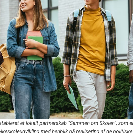
ableret et lokalt partnerskab ”Sammen om Skolen”, som er e
l folkeskoleudvikling med henblik på realisering af de politi