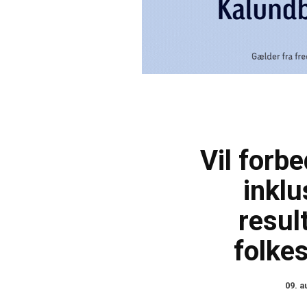
Vil forbe
inklu
resul
folke
09. a