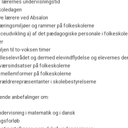
 lærernes undervisningstid
skoledagen
 nye lærere ved Absalon
læringsmiljøer og rammer på folkeskolerne
eudvikling a) af det pædagogiske personale i folkeskolern
er
uljen til to-voksen timer
ælleselevrådet og dermed elevindflydelse og elevernes d
raværsindsatser på folkeskolerne
 mellemformer på folkeskolerne
 forældrerepræsentanter i skolebestyrelserne
ende anbefalinger om:
dervisning i matematik og i dansk
ngsforløb