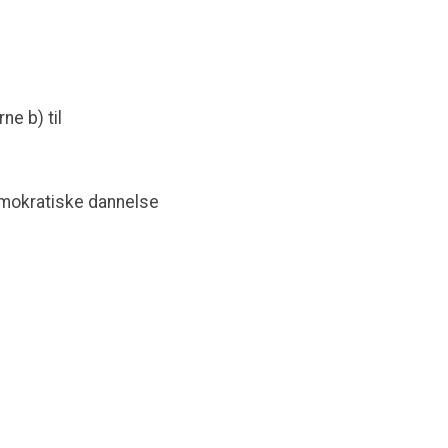
e b) til
emokratiske dannelse