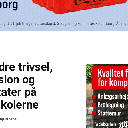
dre trivsel,
sion og
tater på
skolerne
ugust 2025