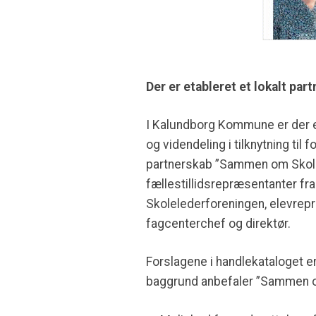
Der er etableret et lokalt par
I Kalundborg Kommune er der et
og videndeling i tilknytning til
partnerskab ”Sammen om Skolen
fællestillidsrepræsentanter f
Skolelederforeningen, elevrep
fagcenterchef og direktør.
Forslagene i handlekataloget 
baggrund anbefaler ”Sammen o