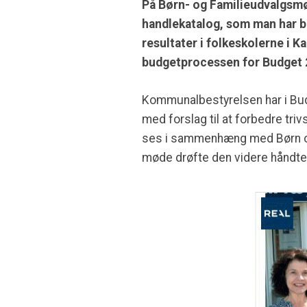
På Børn- og Familieudvalgsmøde
handlekatalog, som man har bes
resultater i folkeskolerne i 
budgetprocessen for Budget 
Kommunalbestyrelsen har i Budg
med forslag til at forbedre tri
ses i sammenhæng med Børn og
møde drøfte den videre håndter