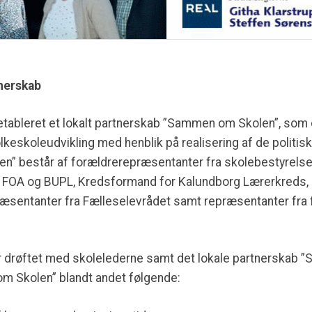
tnerskab
ableret et lokalt partnerskab ”Sammen om Skolen”, som er
 folkeskoleudvikling med henblik på realisering af de politi
” består af forældrerepræsentanter fra skolebestyrelse
ra FOA og BUPL, Kredsformand for Kalundborg Lærerkreds,
ræsentanter fra Fælleselevrådet samt repræsentanter fra 
er drøftet med skolelederne samt det lokale partnerskab
m Skolen” blandt andet følgende: