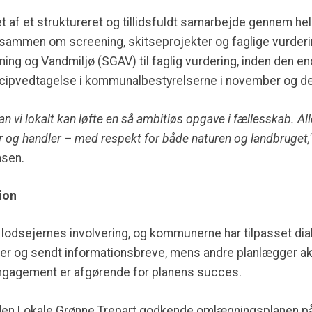
 af et struktureret og tillidsfuldt samarbejde gennem hel
 sammen om screening, skitseprojekter og faglige vurdering
ng og Vandmiljø (SGAV) til faglig vurdering, inden den en
incipvedtagelse i kommunalbestyrelserne i november og 
an vi lokalt kan løfte en så ambitiøs opgave i fællesskab. Alle
 og handler – med respekt for både naturen og landbruget,
nsen.
ion
dsejernes involvering, og kommunerne har tilpasset dialo
er og sendt informationsbreve, mens andre planlægger aktiv
 engagement er afgørende for planens succes.
al den Lokale Grønne Trepart godkende omlægningsplanen p