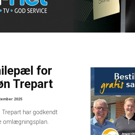
ilepæl for
øn Trepart
ptember 2025
 Trepart har godkendt
 omlægningsplan.