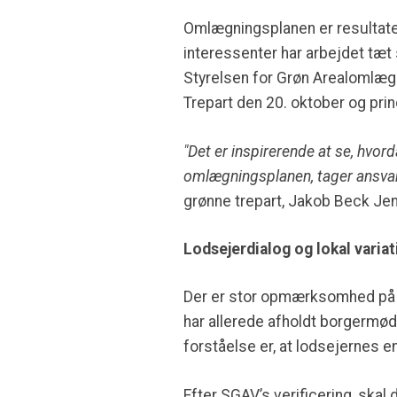
Omlægningsplanen er resultatet
interessenter har arbejdet tæt
Styrelsen for Grøn Arealomlægni
Trepart den 20. oktober og pr
"Det er inspirerende at se, hvord
omlægningsplanen, tager ansvar
grønne trepart, Jakob Beck Je
Lodsejerdialog og lokal variat
Der er stor opmærksomhed på lo
har allerede afholdt borgermød
forståelse er, at lodsejernes
Efter SGAV’s verificering, sk