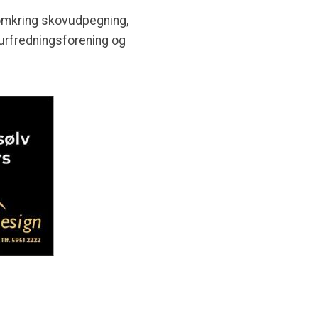
 omkring skovudpegning,
urfredningsforening og