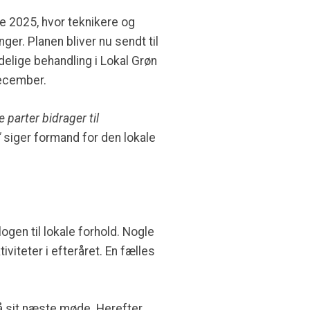
e 2025, hvor teknikere og
er. Planen bliver nu sendt til
delige behandling i Lokal Grøn
december.
 parter bidrager til
"
siger formand for den lokale
gen til lokale forhold. Nogle
iteter i efteråret. En fælles
å sit næste møde. Herefter