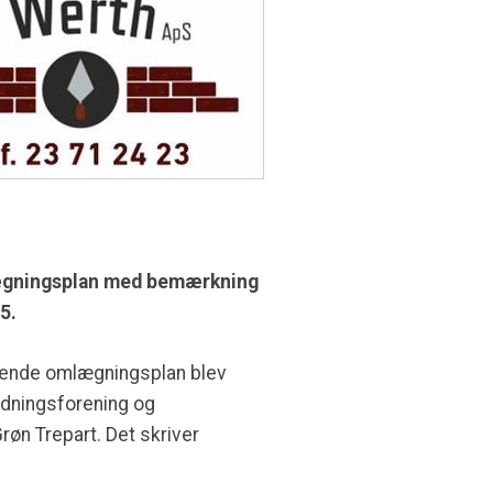
lægningsplan med bemærkning
5.
mmende omlægningsplan blev
edningsforening og
øn Trepart. Det skriver