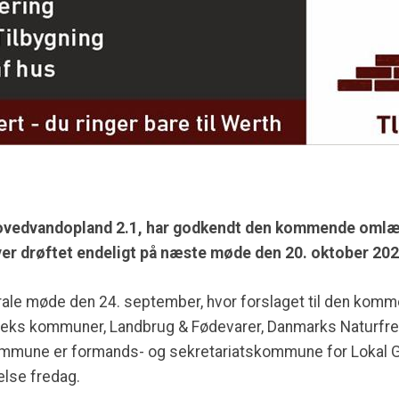
 Hovedvandopland 2.1, har godkendt den kommende om
er drøftet endeligt på næste møde den 20. oktober 202
rale møde den 24. september, hvor forslaget til den ko
 seks kommuner, Landbrug & Fødevarer, Danmarks Naturfr
mmune er formands- og sekretariatskommune for Lokal Gr
lse fredag.