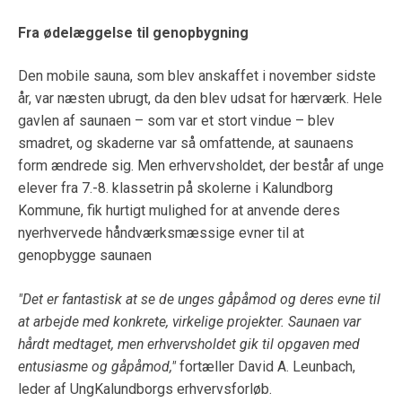
Fra ødelæggelse til genopbygning
Den mobile sauna, som blev anskaffet i november sidste
år, var næsten ubrugt, da den blev udsat for hærværk. Hele
gavlen af saunaen – som var et stort vindue – blev
smadret, og skaderne var så omfattende, at saunaens
form ændrede sig. Men erhvervsholdet, der består af unge
elever fra 7.-8. klassetrin på skolerne i Kalundborg
Kommune, fik hurtigt mulighed for at anvende deres
nyerhvervede håndværksmæssige evner til at
genopbygge saunaen
"Det er fantastisk at se de unges gåpåmod og deres evne til
at arbejde med konkrete, virkelige projekter. Saunaen var
hårdt medtaget, men erhvervsholdet gik til opgaven med
entusiasme og gåpåmod,"
fortæller David A. Leunbach,
leder af UngKalundborgs erhvervsforløb.