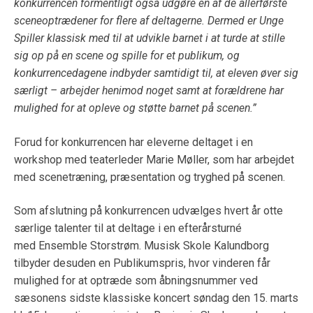
konkurrencen formentligt også udgøre én af de allerførste
sceneoptrædener for flere af deltagerne. Dermed er Unge
Spiller klassisk med til at udvikle barnet i at turde at stille
sig op på en scene og spille for et publikum, og
konkurrencedagene indbyder samtidigt til, at eleven øver sig
særligt – arbejder henimod noget samt at forældrene har
mulighed for at opleve og støtte barnet på scenen.”
Forud for konkurrencen har eleverne deltaget i en
workshop med teaterleder Marie Møller, som har arbejdet
med scenetræning, præsentation og tryghed på scenen.
Som afslutning på konkurrencen udvælges hvert år otte
særlige talenter til at deltage i en efterårsturné
med Ensemble Storstrøm. Musisk Skole Kalundborg
tilbyder desuden en Publikumspris, hvor vinderen får
mulighed for at optræde som åbningsnummer ved
sæsonens sidste klassiske koncert søndag den 15. marts