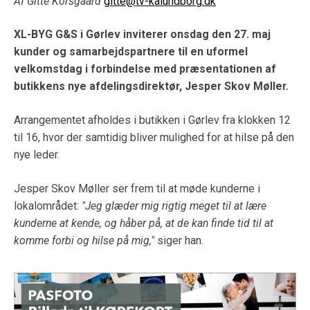
Af Gitte Korsgaard
gitte@tv-kalundborg.dk
XL-BYG G&S i Gørlev inviterer onsdag den 27. maj
kunder og samarbejdspartnere til en uformel
velkomstdag i forbindelse med præsentationen af
butikkens nye afdelingsdirektør, Jesper Skov Møller.
Arrangementet afholdes i butikken i Gørlev fra klokken 12
til 16, hvor der samtidig bliver mulighed for at hilse på den
nye leder.
Jesper Skov Møller ser frem til at møde kunderne i
lokalområdet:
"Jeg glæder mig rigtig meget til at lære
kunderne at kende, og håber på, at de kan finde tid til at
komme forbi og hilse på mig,"
siger han.