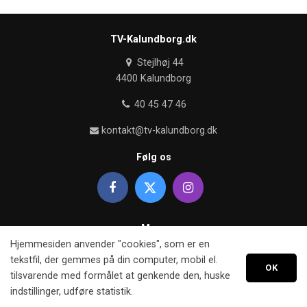
TV-Kalundborg.dk
Stejlhøj 44
4400 Kalundborg
40 45 47 46
kontakt@tv-kalundborg.dk
Følg os
Mere
Hjemmesiden anvender "cookies", som er en
Om TV kalundborg
tekstfil, der gemmes på din computer, mobil el.
OK
tilsvarende med formålet at genkende den, huske
Retningslinier
indstillinger, udføre statistik.