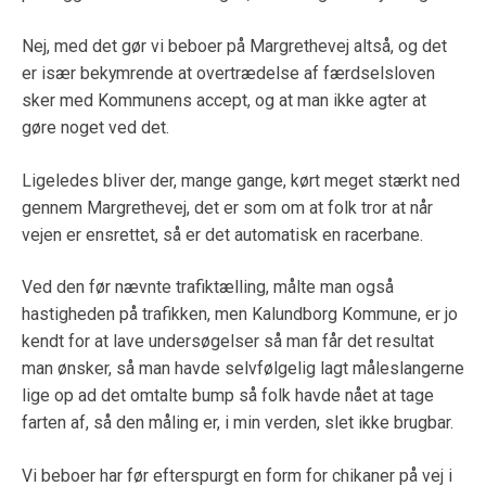
Nej, med det gør vi beboer på Margrethevej altså, og det
er især bekymrende at overtrædelse af færdselsloven
sker med Kommunens accept, og at man ikke agter at
gøre noget ved det.
Ligeledes bliver der, mange gange, kørt meget stærkt ned
gennem Margrethevej, det er som om at folk tror at når
vejen er ensrettet, så er det automatisk en racerbane.
Ved den før nævnte trafiktælling, målte man også
hastigheden på trafikken, men Kalundborg Kommune, er jo
kendt for at lave undersøgelser så man får det resultat
man ønsker, så man havde selvfølgelig lagt måleslangerne
lige op ad det omtalte bump så folk havde nået at tage
farten af, så den måling er, i min verden, slet ikke brugbar.
Vi beboer har før efterspurgt en form for chikaner på vej i