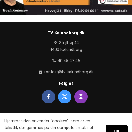
TV-Kalundborg.dk
Stejlhøj 44
4400 Kalundborg
40 45 47 46
kontakt@tv-kalundborg.dk
Følg os
Mere
Hjemmesiden anvender "cookies", som er en
Om TV kalundborg
tekstfil, der gemmes på din computer, mobil el.
OK