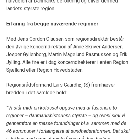
halvdelen af Danmarks befolkning og bliver dermed
landets største region.
Erfaring fra begge nuværende regioner
Med Jens Gordon Clausen som regionsdirektør består
den øvrige koncerndirektion af Anne Skriver Andersen,
Jesper Gyllenborg, Martin Magelund Rasmussen og Erik
Jylling. Alle fire er i dag koncerndirektører i enten Region
Sjælland eller Region Hovedstaden.
Regionsrådsformand Lars Gaardhøj (S) fremhæver
bredden i det samlede hold:
”Vi står midt en kolossal opgave med at fusionere to
regioner – danmarkshistoriens største – og oveni skal vi
gennemføre en masse forandringer bl.a. sammen med de
46 kommuner i forlængelse af sundhedsreformen. Det skal
vi lykkes med uden at miste fokus på den daglige