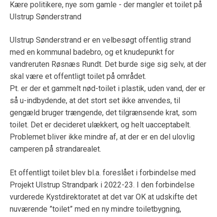
Kære politikere, nye som gamle - der mangler et toilet på
Ulstrup Sønderstrand
Ulstrup Sønderstrand er en velbesøgt offentlig strand
med en kommunal badebro, og et knudepunkt for
vandreruten Røsnæs Rundt. Det burde sige sig selv, at der
skal være et offentligt toilet på området.
Pt. er der et gammelt nød-toilet i plastik, uden vand, der er
så u-indbydende, at det stort set ikke anvendes, til
gengæld bruger trængende, det tilgrænsende krat, som
toilet. Det er decideret ulækkert, og helt uacceptabelt.
Problemet bliver ikke mindre af, at der er en del ulovlig
camperen på strandarealet.
Et offentligt toilet blev bl.a. foreslået i forbindelse med
Projekt Ulstrup Strandpark i 2022-23. I den forbindelse
vurderede Kystdirektoratet at det var OK at udskifte det
nuværende ”toilet” med en ny mindre toiletbygning,