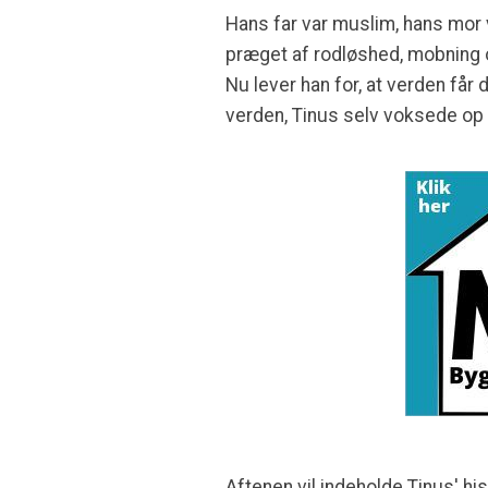
Hans far var muslim, hans mor v
præget af rodløshed, mobning 
Nu lever han for, at verden får 
verden, Tinus selv voksede op 
Aftenen vil indeholde Tinus' hi