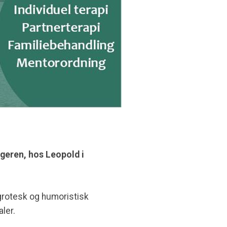
geren, hos Leopold i
grotesk og humoristisk
ler.