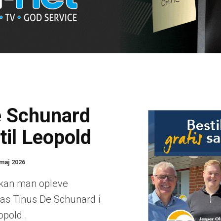
e Schunard
il Leopold
 maj 2026
kan man opleve
ias Tinus De Schunard i
opold .