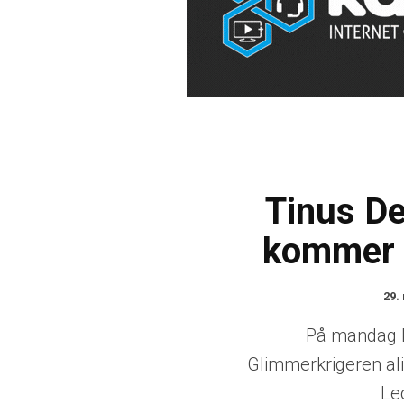
Tinus D
kommer t
29.
På mandag 
Glimmerkrigeren al
Le