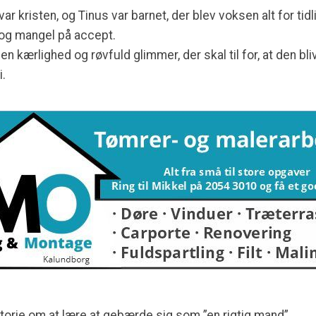
ar kristen, og Tinus var barnet, der blev voksen alt for ti
og mangel på accept.
den kærlighed og røvfuld glimmer, der skal til for, at den bl
i.
storie om at lære at gebærde sig som ”en rigtig mand”.