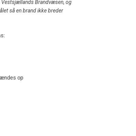
os Vestsjællands Brandvæsen, og
ålet så en brand ikke breder
s:
r tændes op