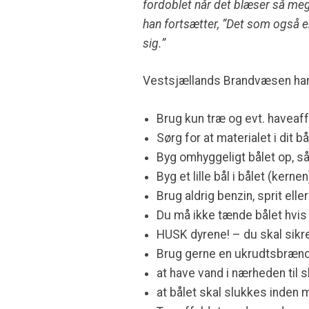
fordoblet når det blæser så meg
han fortsætter, ”
Det som også er
sig.”
Vestsjællands Brandvæsen har 
Brug kun træ og evt. haveaffa
Sørg for at materialet i dit b
Byg omhyggeligt bålet op, s
Byg et lille bål i bålet (ker
Brug aldrig benzin, sprit ell
Du må ikke tænde bålet hvis 
HUSK dyrene! – du skal sikre d
Brug gerne en ukrudtsbrænde
at have vand i nærheden til s
at bålet skal slukkes inden 