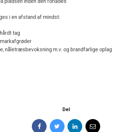
på pladsen inden den forlades
nges i en afstand af mindst:
hårdt tag
e markafgrøder
e, nåletræsbevoksning m.v. og brandfarlige oplag
Del