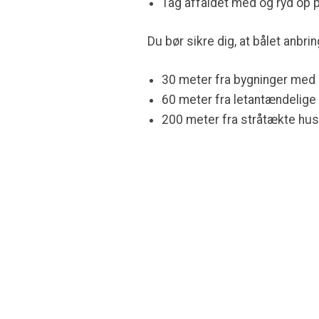
Tag affaldet med og ryd op 
Du bør sikre dig, at bålet anbri
30 meter fra bygninger med 
60 meter fra letantændelig
200 meter fra stråtækte hus