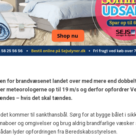
ften for brandvæsenet landet over med mere end dobbe
over meteorologerne op til 19 m/s og derfor opfordrer 
ændes – hvis det skal tændes.
det kommer til sankthansbål. Sørg for at bygge bålet i sikke
e naboer og omgivelser og brug aldrig brandfarlige væske
 sådan lyder opfordringen fra Beredskabsstyrelsen.