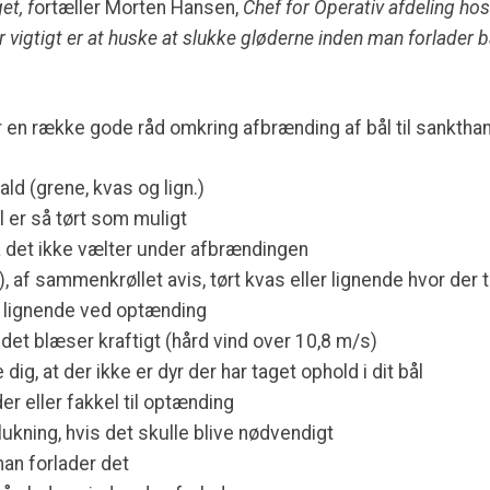
et, f
ortæller Morten Hansen,
Chef for Operativ afdeling h
 vigtigt er at huske at slukke gløderne inden man forlader b
en række gode råd omkring afbrænding af bål til sankthan
ld (grene, kvas og lign.)
ål er så tørt som muligt
å det ikke vælter under afbrændingen
nen), af sammenkrøllet avis, tørt kvas eller lignende hvor de
er lignende ved optænding
det blæser kraftigt (hård vind over 10,8 m/s)
ig, at der ikke er dyr der har taget ophold i dit bål
r eller fakkel til optænding
lukning, hvis det skulle blive nødvendigt
man forlader det