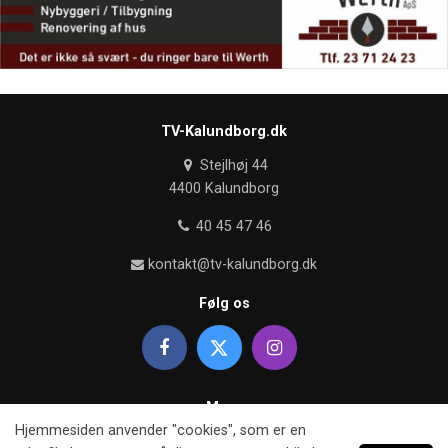
TV-Kalundborg.dk
Stejlhøj 44
4400 Kalundborg
40 45 47 46
kontakt@tv-kalundborg.dk
Følg os
Mere
Hjemmesiden anvender "cookies", som er en
Om TV kalundborg