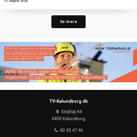
07 august 2026
Se mere
TV-Kalundborg.dk
Stejlhøj 44
4400 Kalundborg
40 45 47 46