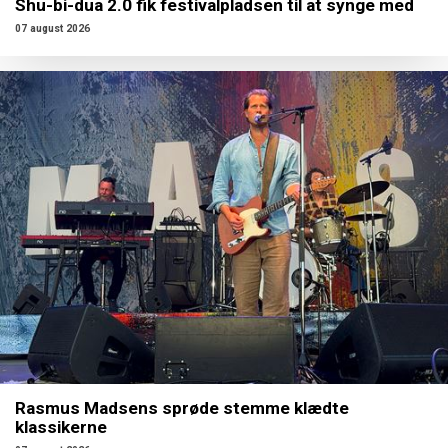
Shu-bi-dua 2.0 fik festivalpladsen til at synge med
07 august 2026
Rasmus Madsens sprøde stemme klædte
klassikerne