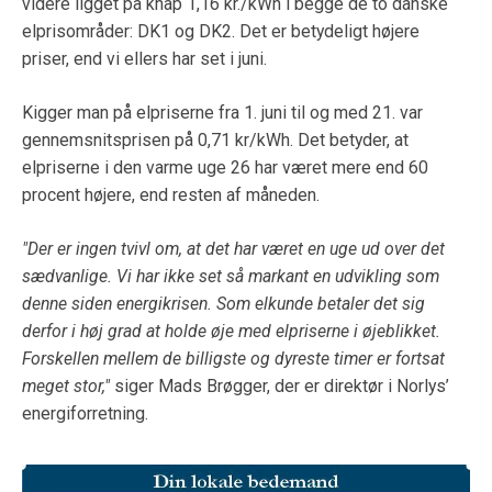
videre ligget på knap 1,16 kr./kWh i begge de to danske
elprisområder: DK1 og DK2. Det er betydeligt højere
priser, end vi ellers har set i juni.
Kigger man på elpriserne fra 1. juni til og med 21. var
gennemsnitsprisen på 0,71 kr/kWh. Det betyder, at
elpriserne i den varme uge 26 har været mere end 60
procent højere, end resten af måneden.
"Der er ingen tvivl om, at det har været en uge ud over det
sædvanlige. Vi har ikke set så markant en udvikling som
denne siden energikrisen. Som elkunde betaler det sig
derfor i høj grad at holde øje med elpriserne i øjeblikket.
Forskellen mellem de billigste og dyreste timer er fortsat
meget stor,"
siger Mads Brøgger, der er direktør i Norlys’
energiforretning.