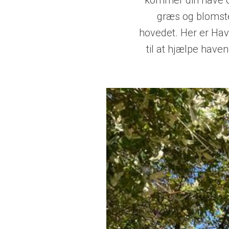
kommer din have o
græs og blomst
hovedet. Her er Ha
til at hjælpe hav