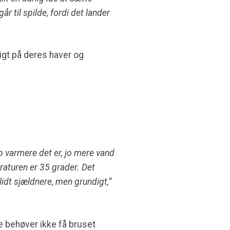
r til spilde, fordi det lander
igt på deres haver og
Jo varmere det er, jo mere vand
eraturen er 35 grader. Det
lidt sjældnere, men grundigt,”
ne behøver ikke få bruset