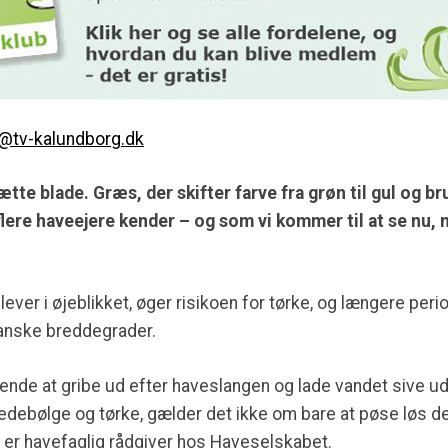
e@tv-kalundborg.dk
tte blade. Græs, der skifter farve fra grøn til gul og br
lere haveejere kender – og som vi kommer til at se nu,
lever i øjeblikket, øger risikoen for tørke, og længere per
danske breddegrader.
ende at gribe ud efter haveslangen og lade vandet sive ud 
debølge og tørke, gælder det ikke om bare at pøse løs d
er er havefaglig rådgiver hos Haveselskabet.