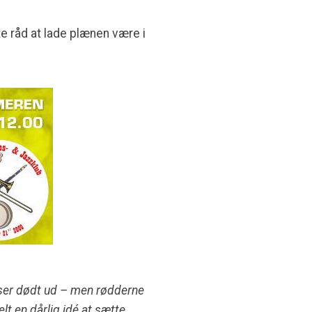
e råd at lade plænen være i
og ser dødt ud – men rødderne
lt en dårlig idé at sætte