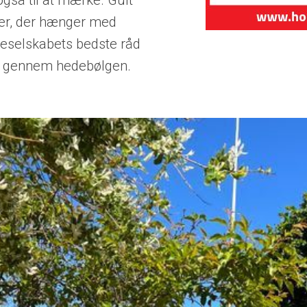
gså til at mærke. Gult
er, der hænger med
veselskabets bedste råd
en gennem hedebølgen.