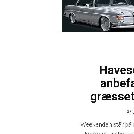
Haves
anbefa
græsset 
27. 
Weekenden står på r