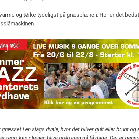
varme og tørke tydeligst på græsplænen. Her er det bedst
æsslåmaskinen.
r græsset i en slags dvale, hvor det bliver gult eller brunt 
r regn, kan plænen blive grøn igen på få dage. Det er genere