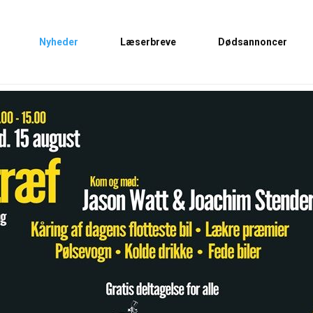
Nyheder
Læserbreve
Dødsannoncer