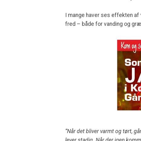
I mange haver ses effekten af 
fred – både for vanding og gr
”Når det bliver varmt og tørt, gå
lever stadig. Når der igen komme