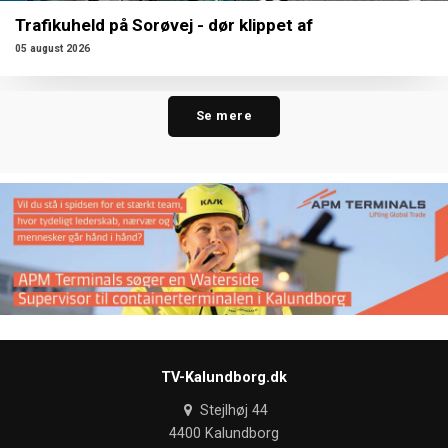
Trafikuheld på Sorøvej - dør klippet af
05 august 2026
Se mere
TV-Kalundborg.dk
Stejlhøj 44
4400 Kalundborg