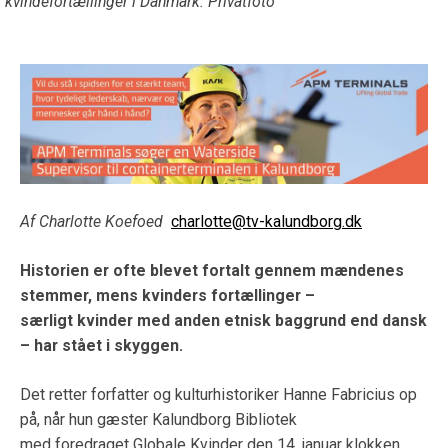
kvindefortællinger i Danmark. Privatfoto
Af Charlotte Koefoed
charlotte@tv-kalundborg.dk
Historien er ofte blevet fortalt gennem mændenes
stemmer, mens kvinders fortællinger –
særligt kvinder med anden etnisk baggrund end dansk
– har stået i skyggen.
Det retter forfatter og kulturhistoriker Hanne Fabricius op
på, når hun gæster Kalundborg Bibliotek
med foredraget Globale Kvinder den 14. januar klokken