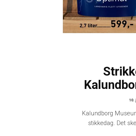
Strik
Kalundb
10. 
Kalundborg Museum 
stikkedag. Det ske