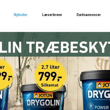
Nyheder
Læserbreve
Dødsannoncer