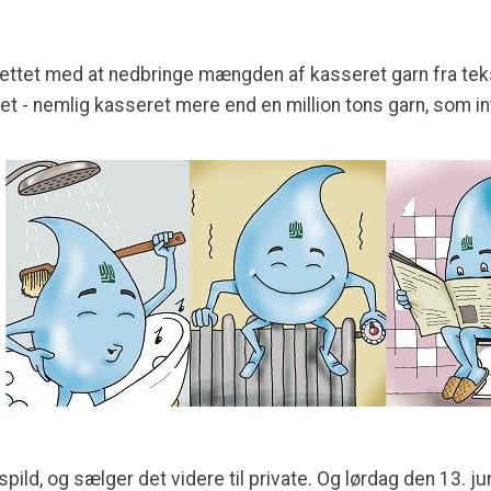
ettet med at nedbringe mængden af kasseret garn fra teks
jøet - nemlig kasseret mere end en million tons garn, som int
ild, og sælger det videre til private. Og lørdag den 13. ju