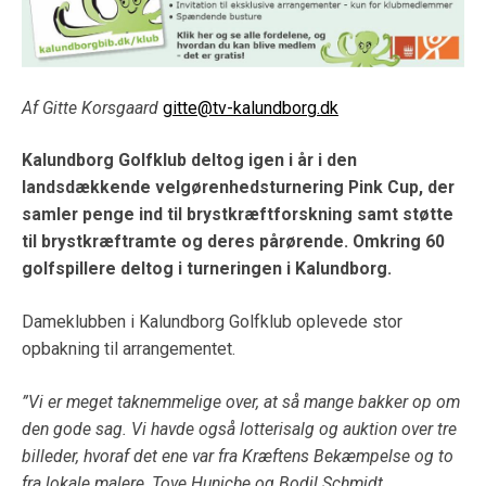
Af Gitte Korsgaard
gitte@tv-kalundborg.dk
Kalundborg Golfklub deltog igen i år i den
landsdækkende velgørenhedsturnering Pink Cup, der
samler penge ind til brystkræftforskning samt støtte
til brystkræftramte og deres pårørende. Omkring 60
golfspillere deltog i turneringen i Kalundborg.
Dameklubben i Kalundborg Golfklub oplevede stor
opbakning til arrangementet.
”Vi er meget taknemmelige over, at så mange bakker op om
den gode sag. Vi havde også lotterisalg og auktion over tre
billeder, hvoraf det ene var fra Kræftens Bekæmpelse og to
fra lokale malere, Tove Huniche og Bodil Schmidt.