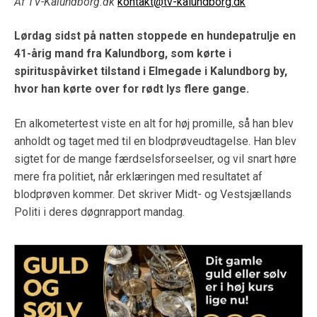
Af TV-Kalundborg.dk
kontakt@tv-kalundborg.dk
Lørdag sidst på natten stoppede en hundepatrulje en
41-årig mand fra Kalundborg, som kørte i
spirituspåvirket tilstand i Elmegade i Kalundborg by,
hvor han kørte over for rødt lys flere gange.
En alkometertest viste en alt for høj promille, så han blev
anholdt og taget med til en blodprøveudtagelse. Han blev
sigtet for de mange færdselsforseelser, og vil snart høre
mere fra politiet, når erklæringen med resultatet af
blodprøven kommer. Det skriver Midt- og Vestsjællands
Politi i deres døgnrapport mandag.