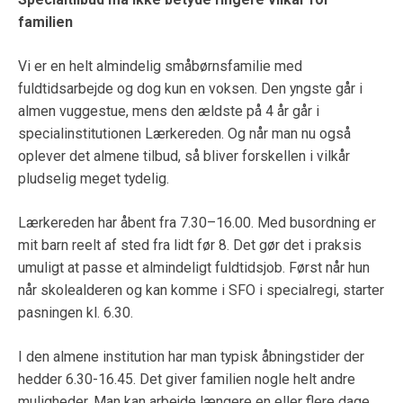
familien
Vi er en helt almindelig småbørnsfamilie med
fuldtidsarbejde og dog kun en voksen. Den yngste går i
almen vuggestue, mens den ældste på 4 år går i
specialinstitutionen Lærkereden. Og når man nu også
oplever det almene tilbud, så bliver forskellen i vilkår
pludselig meget tydelig.
Lærkereden har åbent fra 7.30–16.00. Med busordning er
mit barn reelt af sted fra lidt før 8. Det gør det i praksis
umuligt at passe et almindeligt fuldtidsjob. Først når hun
når skolealderen og kan komme i SFO i specialregi, starter
pasningen kl. 6.30.
I den almene institution har man typisk åbningstider der
hedder 6.30-16.45. Det giver familien nogle helt andre
muligheder. Man kan arbejde længere en eller flere dage,