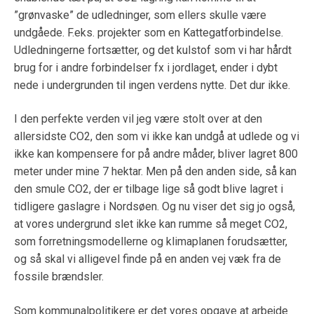
”grønvaske” de udledninger, som ellers skulle være
undgåede. F.eks. projekter som en Kattegatforbindelse.
Udledningerne fortsætter, og det kulstof som vi har hårdt
brug for i andre forbindelser fx i jordlaget, ender i dybt
nede i undergrunden til ingen verdens nytte. Det dur ikke.
I den perfekte verden vil jeg være stolt over at den
allersidste CO2, den som vi ikke kan undgå at udlede og vi
ikke kan kompensere for på andre måder, bliver lagret 800
meter under mine 7 hektar. Men på den anden side, så kan
den smule CO2, der er tilbage lige så godt blive lagret i
tidligere gaslagre i Nordsøen. Og nu viser det sig jo også,
at vores undergrund slet ikke kan rumme så meget CO2,
som forretningsmodellerne og klimaplanen forudsætter,
og så skal vi alligevel finde på en anden vej væk fra de
fossile brændsler.
Som kommunalpolitikere er det vores opgave at arbejde