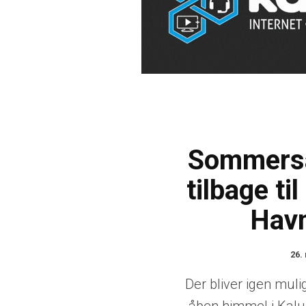
Sommersa
tilbage ti
Hav
26.
Der bliver igen mul