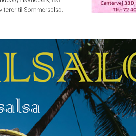
ndborg Havnepark, når
viterer til Sommersalsa.