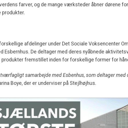
alverdens farver, og de mange værksteder åbner dørene for 
e produkter.
rskellige afdelinger under Det Sociale Voksencenter Områ
d Esbernhus. De deltager med deres nyåbnede aktivitets
 produkter fremstillet inden for forskellige former for hå
r et tværfagligt samarbejde med Esbenhus, som deltager med
Karina Boye, der er underviser på Stejlhøjhus.