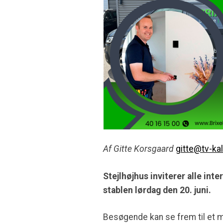
Af Gitte Korsgaard
gitte@tv-ka
Stejlhøjhus inviterer alle in
stablen lørdag den 20. juni.
Besøgende kan se frem til et m