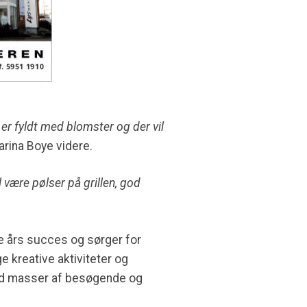
 er fyldt med blomster og der vil
Karina Boye videre.
il være pølser på grillen, god
e års succes og sørger for
 kreative aktiviteter og
med masser af besøgende og