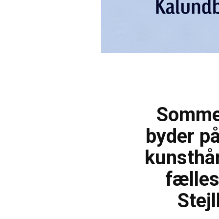
Somme
byder på
kunsthå
fælle
Stej