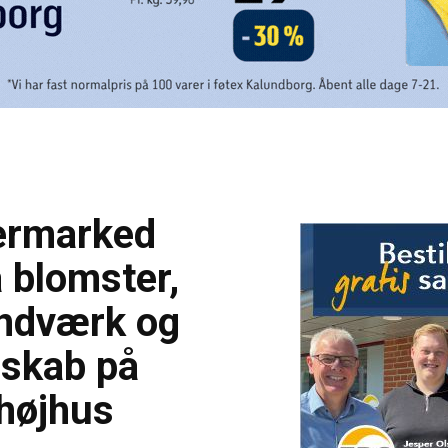
rmarked
 blomster,
ndværk og
sskab på
lhøjhus