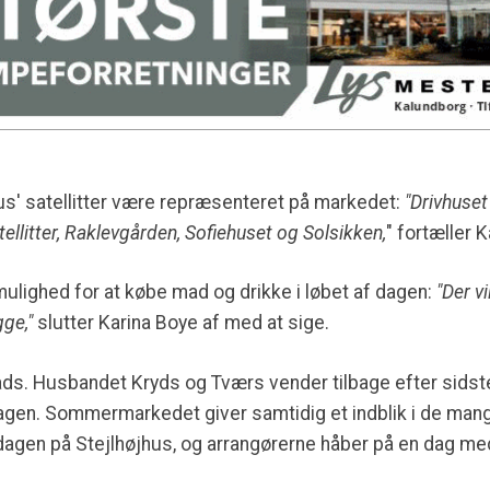
hus' satellitter være repræsenteret på markedet:
"Drivhuset
tellitter, Raklevgården, Sofiehuset og Solsikken,
" fortæller 
mulighed for at købe mad og drikke i løbet af dagen:
"Der v
ge,"
slutter Karina Boye af med at sige.
ads. Husbandet Kryds og Tværs vender tilbage efter sidst
dagen. Sommermarkedet giver samtidig et indblik i de mange
dagen på Stejlhøjhus, og arrangørerne håber på en dag 