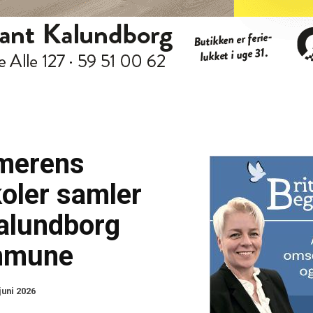
merens
oler samler
Kalundborg
mmune
juni 2026