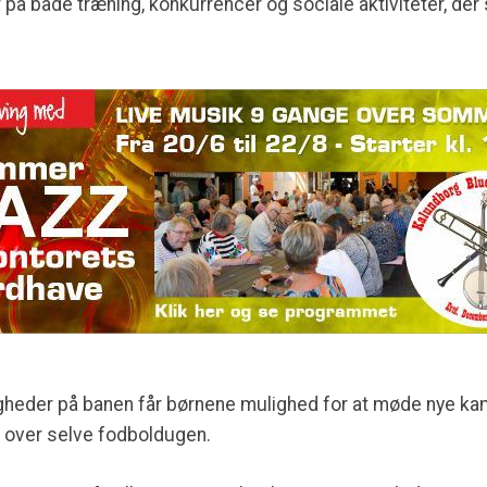
å både træning, konkurrencer og sociale aktiviteter, der
gheder på banen får børnene mulighed for at møde nye kam
d over selve fodboldugen.