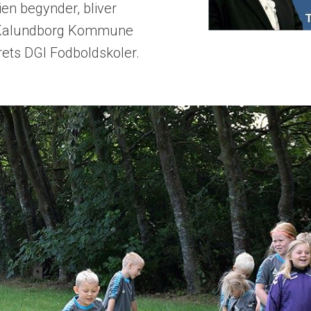
en begynder, bliver
 Kalundborg Kommune
ts DGI Fodboldskoler.