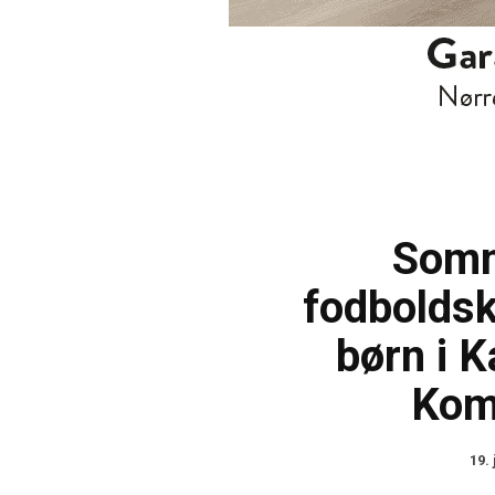
Som
fodboldsk
børn i 
Ko
19. 