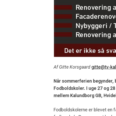
Af Gitte Korsgaard
gitte@tv-ka
Når sommerferien begynder, 
Fodboldskoler. I uge 27 og 28
mellem Kalundborg GB, Hvidebæ
Fodboldskolerne er blevet en f