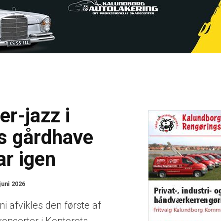
r-jazz i
s gårdhave
ar igen
juni 2026
ni afvikles den første af