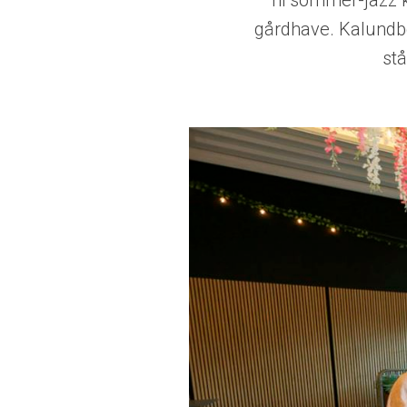
ni sommer-jazz k
gårdhave. Kalundbo
st