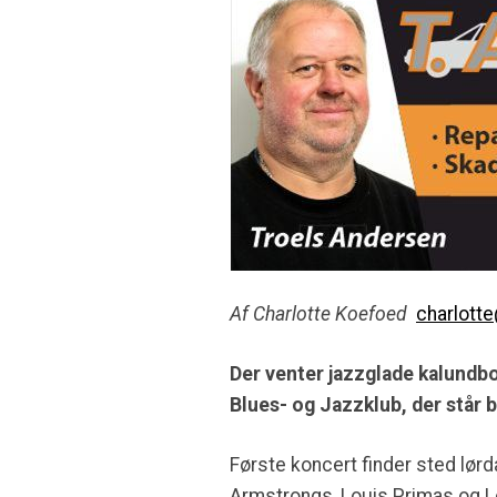
Af Charlotte Koefoed
charlott
Der venter jazzglade kalundb
Blues- og Jazzklub, der står 
Første koncert finder sted lørd
Armstrongs, Louis Primas og L