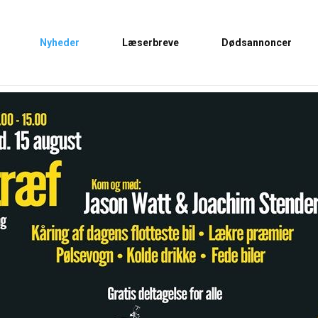
Nyheder
Læserbreve
Dødsannoncer