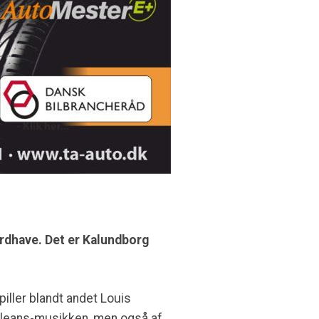
rdhave. Det er Kalundborg
iller blandt andet Louis
rleans-musikken, men også af