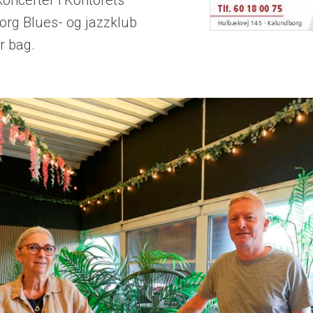
oncerter i Kontorets
rg Blues- og jazzklub
år bag.