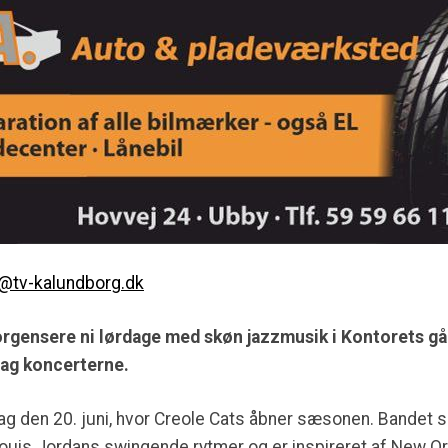
e@tv-kalundborg.dk
orgensere ni lørdage med skøn jazzmusik i Kontorets gå
bag koncerterne.
ag den 20. juni, hvor Creole Cats åbner sæsonen. Bandet sp
ouis Jordans swingende rytmer og er inspireret af New O