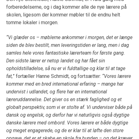
forberedelserne, og i dag kommer alle de nye lærere på
skolen, ligesom der kommer møbler til de endnu helt
tomme lokaler i morgen.
“Vi glæder os – møblerne ankommer i morgen, det er længe
siden de blev bestilt, men leveringstiden er lang, men i dag
samles hele vores fantastiske lærerteam for første gang.
Den sidste lærer er netop landet og har fået sin
opholdstilladelse, så nu er vi fuldtallige og klar til at tage
fat,
” fortæller Hanne Schmidt, og fortsætter:
“Vores lærere
kommer med en bred international erfaring – mange har
undervist i udlandet, og flere har en international
læreruddannelse. Det giver os en stærk faglighed og et
globalt perspektiv, som vi er stolte af. Vi underviser både på
dansk og engelsk, og derfor har vi naturligvis også dygtige
danske lærere med ombord. Vores lærere er både dygtige
og meget engagerede, og de er klar til at løfte den store
opgave, det er at skabe en skole fra bunden – og det kræver