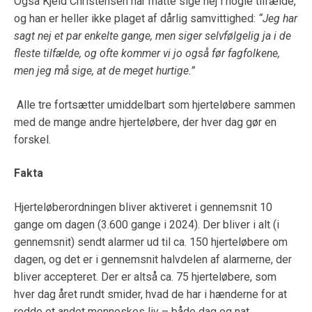
Også Kjeld Christensen har måtte sige nej i nogle tilfælde,
og han er heller ikke plaget af dårlig samvittighed:
“Jeg har
sagt nej et par enkelte gange, men siger selvfølgelig ja i de
fleste tilfælde, og ofte kommer vi jo også før fagfolkene,
men jeg må sige, at de meget hurtige.”
Alle tre fortsætter umiddelbart som hjerteløbere sammen
med de mange andre hjerteløbere, der hver dag gør en
forskel.
Fakta
Hjerteløberordningen bliver aktiveret i gennemsnit 10
gange om dagen (3.600 gange i 2024). Der bliver i alt (i
gennemsnit) sendt alarmer ud til ca. 150 hjerteløbere om
dagen, og det er i gennemsnit halvdelen af alarmerne, der
bliver accepteret. Der er altså ca. 75 hjerteløbere, som
hver dag året rundt smider, hvad de har i hænderne for at
redde et andet menneskes liv – både dag og nat.