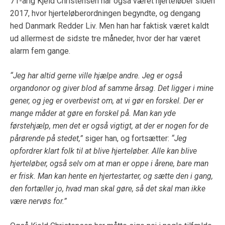
71-årig Kjeld Christensen har også været hjerteløber siden
2017, hvor hjerteløberordningen begyndte, og dengang
hed Danmark Redder Liv. Men han har faktisk været kaldt
ud allermest de sidste tre måneder, hvor der har været
alarm fem gange.
“Jeg har altid gerne ville hjælpe andre. Jeg er også
organdonor og giver blod af samme årsag. Det ligger i mine
gener, og jeg er overbevist om, at vi gør en forskel. Der er
mange måder at gøre en forskel på. Man kan yde
førstehjælp, men det er også vigtigt, at der er nogen for de
pårørende på stedet,”
siger han, og fortsætter:
“Jeg
opfordrer klart folk til at blive hjerteløber. Alle kan blive
hjerteløber, også selv om at man er oppe i årene, bare man
er frisk. Man kan hente en hjertestarter, og sætte den i gang,
den fortæller jo, hvad man skal gøre, så det skal man ikke
være nervøs for.”