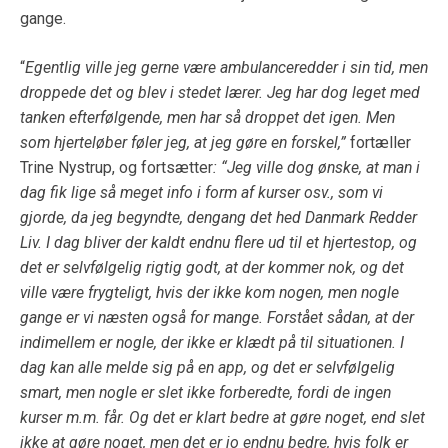
gange.
“
Egentlig ville jeg gerne være ambulanceredder i sin tid, men
droppede det og blev i stedet lærer. Jeg har dog leget med
tanken efterfølgende, men har så droppet det igen. Men
som hjerteløber føler jeg, at jeg gøre en forskel,”
fortæller
Trine Nystrup, og fortsætter
: “Jeg ville dog ønske, at man i
dag fik lige så meget info i form af kurser osv., som vi
gjorde, da jeg begyndte, dengang det hed Danmark Redder
Liv. I dag bliver der kaldt endnu flere ud til et hjertestop, og
det er selvfølgelig rigtig godt, at der kommer nok, og det
ville være frygteligt, hvis der ikke kom nogen, men nogle
gange er vi næsten også for mange. Forstået sådan, at der
indimellem er nogle, der ikke er klædt på til situationen. I
dag kan alle melde sig på en app, og det er selvfølgelig
smart, men nogle er slet ikke forberedte, fordi de ingen
kurser m.m. får. Og det er klart bedre at gøre noget, end slet
ikke at gøre noget, men det er jo endnu bedre, hvis folk er