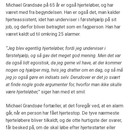
Michael Grandsøe på 65 år er også hjerteløber, og har
været med fra begyndelsen. Han er også det, man kalder
hjerteassistent, idet han underviser i førstehjælp på sit
job, og derfor bliver betragtet som en fagperson. Han har
været kaldt ud til omkring 25 alarmer.
“Jeg blev egentlig hjerteløber, fordi jeg underviser i
førstehjælp, og så gav det meget god mening. Men det var
da også lidt egoistisk, da jeg gerne vil have, at der kommer
nogen og hjælper mig, hvis jeg dratter om en dag, og så må
jeg jo også gøre en indsats selv. Derudover er det jo svært
at finde nogle gode argumenter for, hvorfor man ikke skulle
være hjerteløber,”
siger han med et smil.
Michael Grandsøe fortæller, at det foregår ved, at en alarm
går, når en person har fået hjertestop. De tyve nærmeste
hjerteløbere bliver tilkaldt, og de otte hurtigste der svarer,
får besked på, om de skal løbe efter hjertestarter eller