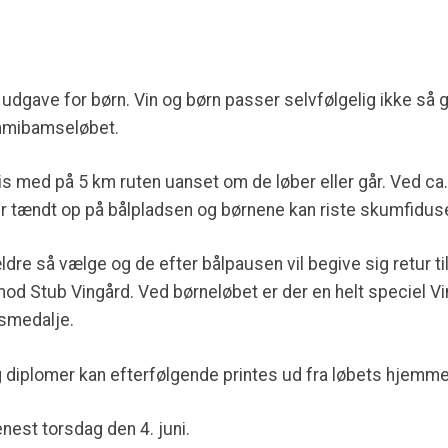
le udgave for børn. Vin og børn passer selvfølgelig ikke s
mmibamseløbet.
atis med på 5 km ruten uanset om de løber eller går. Ved c
r tændt op på bålpladsen og børnene kan riste skumfiduse
re så vælge og de efter bålpausen vil begive sig retur til 
od Stub Vingård. Ved børneløbet er der en helt specie
bsmedalje.
og diplomer kan efterfølgende printes ud fra løbets hjemm
nest torsdag den 4. juni.