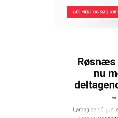
Røsnæs 
nu m
deltagen
29.
Lørdag den 6. juni 