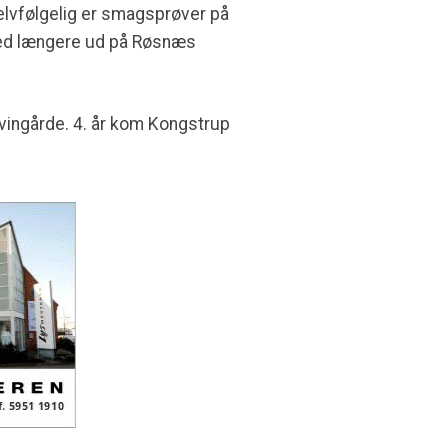
elvfølgelig er smagsprøver på
med længere ud på Røsnæs
 vingårde. 4. år kom Kongstrup