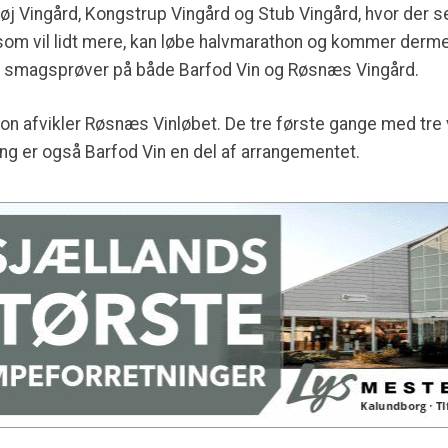
øj Vingård, Kongstrup Vingård og Stub Vingård, hvor der s
som vil lidt mere, kan løbe halvmarathon og kommer der
til smagsprøver på både Barfod Vin og Røsnæs Vingård.
on afvikler Røsnæs Vinløbet. De tre første gange med tre
ng er også Barfod Vin en del af arrangementet.