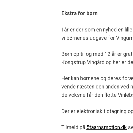
Ekstra for børn
I år er der som en nyhed en lil
vi børnenes udgave for Vingu
Børn op til og med 12 år er gr
Kongstrup Vingård og her er de
Her kan børnene og deres foræld
vende næsten den anden ved m
de voksne får den flotte Vinlø
Der er elektronisk tidtagning 
Tilmeld på
5taarnsmotion.dk
se