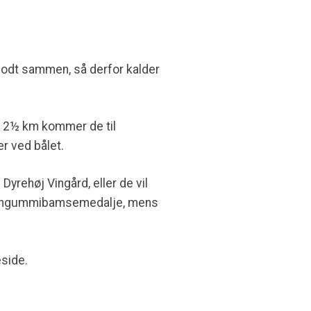
å godt sammen, så derfor kalder
a. 2½ km kommer de til
r ved bålet.
Dyrehøj Vingård, eller de vil
l Vingummibamsemedalje, mens
eside.