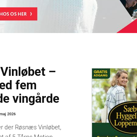
Vinløbet –
ed fem
de vingårde
 maj 2026
er der Røsnæs Vinløbet,