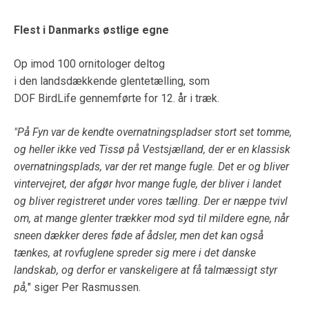
Flest i Danmarks østlige egne
Op imod 100 ornitologer deltog
i den landsdækkende glentetælling, som
DOF BirdLife gennemførte for 12. år i træk.
"På Fyn var de kendte overnatningspladser stort set tomme,
og heller ikke ved Tissø på Vestsjælland, der er en klassisk
overnatningsplads, var der ret mange fugle. Det er og bliver
vintervejret, der afgør hvor mange fugle, der bliver i landet
og bliver registreret under vores tælling. Der er næppe tvivl
om, at mange glenter trækker mod syd til mildere egne, når
sneen dækker deres føde af ådsler, men det kan også
tænkes, at rovfuglene spreder sig mere i det danske
landskab, og derfor er vanskeligere at få talmæssigt styr
på,
" siger Per Rasmussen.