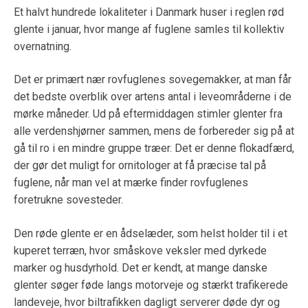
Et halvt hundrede lokaliteter i Danmark huser i reglen rød
glente i januar, hvor mange af fuglene samles til kollektiv
overnatning.
Det er primært nær rovfuglenes sovegemakker, at man får
det bedste overblik over artens antal i leveområderne i de
mørke måneder. Ud på eftermiddagen stimler glenter fra
alle verdenshjørner sammen, mens de forbereder sig på at
gå til ro i en mindre gruppe træer. Det er denne flokadfærd,
der gør det muligt for ornitologer at få præcise tal på
fuglene, når man vel at mærke finder rovfuglenes
foretrukne sovesteder.
Den røde glente er en ådselæder, som helst holder til i et
kuperet terræn, hvor småskove veksler med dyrkede
marker og husdyrhold. Det er kendt, at mange danske
glenter søger føde langs motorveje og stærkt trafikerede
landeveje, hvor biltrafikken dagligt serverer døde dyr og