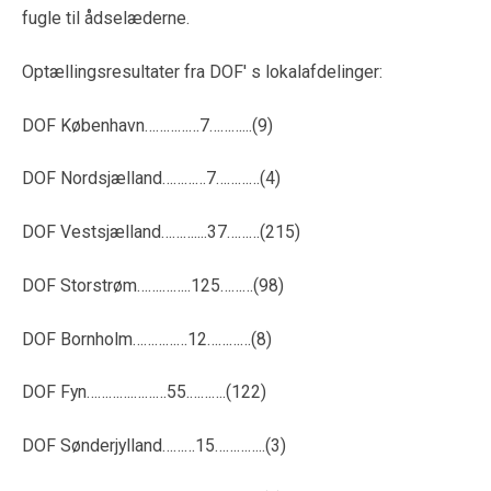
fugle til ådselæderne.
Optællingsresultater fra DOF' s lokalafdelinger:
DOF København……………7………...(9)
DOF Nordsjælland…………7…………(4)
DOF Vestsjælland………....37………(215)
DOF Storstrøm…….……..125………(98)
DOF Bornholm……………12…………(8)
DOF Fyn………….………55.……….(122)
DOF Sønderjylland………15…………..(3)