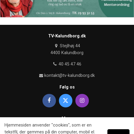
TV-Kalundborg.dk
Stejlhøj 44
4400 Kalundborg
40 45 47 46
kontakt@tv-kalundborg.dk
Følg os
Mere
Hjemmesiden anvender "cookies", som er en
Om TV kalundborg
tekstfil, der gemmes på din computer, mobil el.