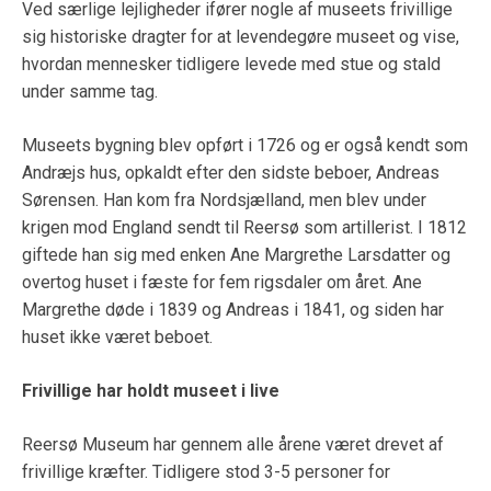
Ved særlige lejligheder ifører nogle af museets frivillige
sig historiske dragter for at levendegøre museet og vise,
hvordan mennesker tidligere levede med stue og stald
under samme tag.
Museets bygning blev opført i 1726 og er også kendt som
Andræjs hus, opkaldt efter den sidste beboer, Andreas
Sørensen. Han kom fra Nordsjælland, men blev under
krigen mod England sendt til Reersø som artillerist. I 1812
giftede han sig med enken Ane Margrethe Larsdatter og
overtog huset i fæste for fem rigsdaler om året. Ane
Margrethe døde i 1839 og Andreas i 1841, og siden har
huset ikke været beboet.
Frivillige har holdt museet i live
Reersø Museum har gennem alle årene været drevet af
frivillige kræfter. Tidligere stod 3-5 personer for