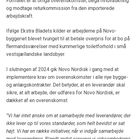
Formålet er at omgå overenskomster, begå hvidvaskning
og modtage returkommission fra den importerede
arbejdskraft.
Ifølge Ekstra Bladets kilder er arbejderne på Novo-
byggeriet blevet tvunget til at betale overpris for at bo på
flermandsværelser med kummerlige toiletforhold i små
vestsjællandske landsbyer.
I slutningen af 2024 gik Novo Nordisk i gang med at
implementere krav om overenskomster i alle nye bygge-
og anlægskontrakter. Det betyder, at en leverandør skal
sikre, at alt arbejde, der udføres for Novo Nordisk, er
dækket af en overenskomst.
”Vi har intet ønske om at samarbejde med leverandører, der
ikke lever op til vores standarder, som helt bevidst er sat
højt. Vi har en række initiativer, når vi indgår samarbejde
med leverandører. Blandt andet screener vi virksomhederne