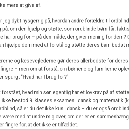
kke mere at give af.
r jeg dybt nysgerrig på, hvordan andre forældre til ordblin
g på, om den hjælp og støtte, som ordblinde børn får, fakt
e har brug for – på den måde, der giver mening for dem? 
 kan hjælpe dem med at forstå og støtte deres barn beds
lærerne og læsevejlederne gør deres allerbedste for deres
fingre – men om at forstå, om børnene og familierne opleve
ver spurgt ”Hvad har I brug for?”
forstået, hvad min søn egentlig har et lovkrav på af støtte.
rg ikke bestod 9. klasses eksamen i dansk og matematik (
rdblind, så er du det ikke kun i dansk – du er også ordblind
ade være med at undre mig over, om der er en sammenhæn
 fingre for, at det ikke er tilfældet.