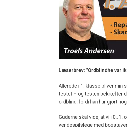
Læserbrev: "Ordblindhe var ike m
Allerede i 1. klasse bliver min 
testet – og testen bekræfter 
ordblind, fordi han har gjort no
Guderne skal vide, at vi i 0., 1
vendespilslege med bogstaver,