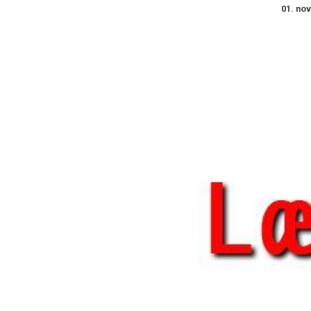
01. no