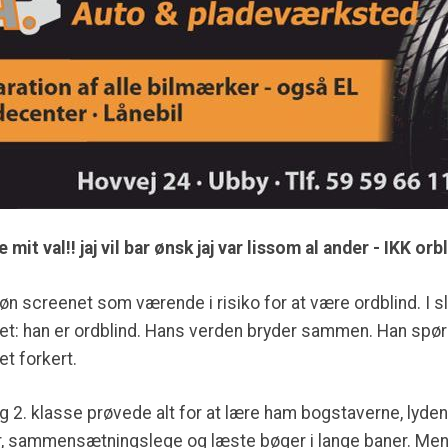
it val!! jaj vil bar ønsk jaj var lissom al ander - IKK orbl
søn screenet som værende i risiko for at være ordblind. I sl
det: han er ordblind. Hans verden bryder sammen. Han spø
get forkert.
. og 2. klasse prøvede alt for at lære ham bogstaverne, lyd
 sammensætningslege og læste bøger i lange baner. Men i