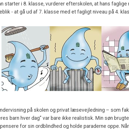
tarter i 8. klasse, vurderer efterskolen, at hans faglige ni
eblik - at gå ud af 7. klasse med et fagligt niveau på 4. kla
ndervisning på skolen og privat læsevejledning – som fakt
eres barn hver dag” var bare ikke realistisk. Min søn brug
ompensere for sin ordblindhed og holde paraderne oppe. Når