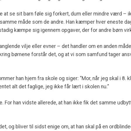
t se sit barn føle sig forkert, dum eller mindre værd – ik
å samme måde som de andre. Han kæmper hver eneste dag,
n stadig kæmpe sig igennem opgaver, der for andre børn v
nglende vilje eller evner – det handler om en anden måde 
ring børnene forstår det, og at vi som samfund tager ansva
kommer han hjem fra skole og siger: “Mor, når jeg skal i 8. k
tet alt det faglige, jeg ikke får lært i skolen nu.”
e. For han vidste allerede, at han ikke fik det samme udb
t, og bliver til sidst enige om, at han skal på en ordblind