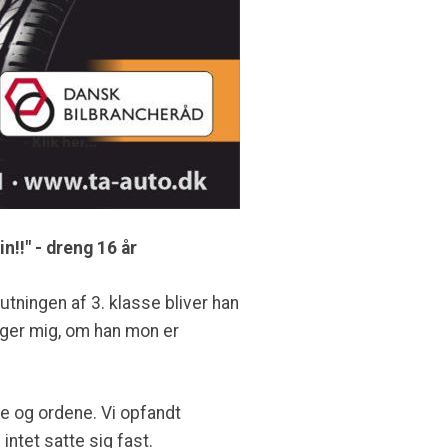
in!!" - dreng 16 år
utningen af 3. klasse bliver han
rger mig, om han mon er
ene og ordene. Vi opfandt
ntet satte sig fast.