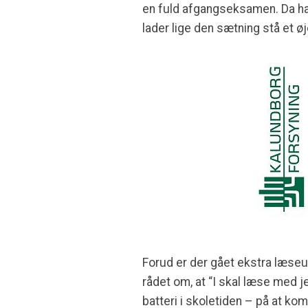
en fuld afgangseksamen. Da han s
lader lige den sætning stå et øj
Forud er der gået ekstra læseu
rådet om, at “I skal læse med j
batteri i skoletiden – på at k