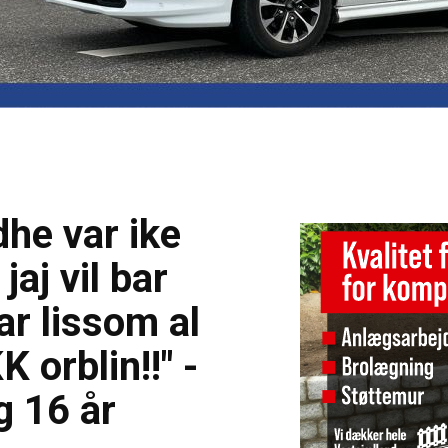
dhe var ike
 jaj vil bar
ar lissom al
K orblin!!" -
g 16 år