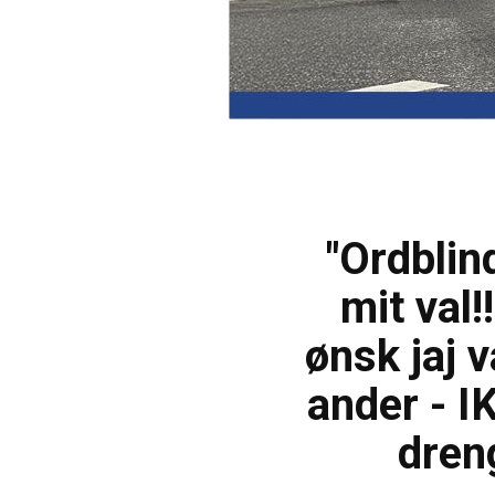
"Ordblin
mit val!!
ønsk jaj v
ander - IK
dren