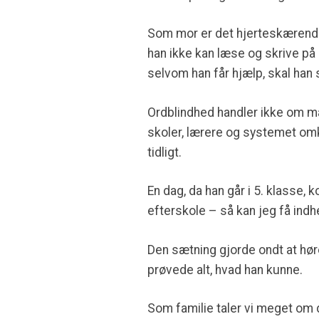
Som mor er det hjerteskærende a
han ikke kan læse og skrive p
selvom han får hjælp, skal ha
Ordblindhed handler ikke om ma
skoler, lærere og systemet omk
tidligt.
En dag, da han går i 5. klasse, 
efterskole – så kan jeg få indhen
Den sætning gjorde ondt at hør
prøvede alt, hvad han kunne.
Som familie taler vi meget om de