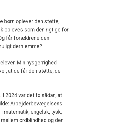
de børn oplever den støtte,
isk opleves som den rigtige for
Og får forældrene den
t muligt derhjemme?
 elever. Min nysgerrighed
r, at de får den støtte, de
 I 2024 var det fx sådan, at
kilde: Arbejderbevægelsens
 i matematik, engelsk, tysk,
g mellem ordblindhed og den