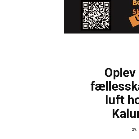
Oplev 
fællessk
luft 
Kalu
29.