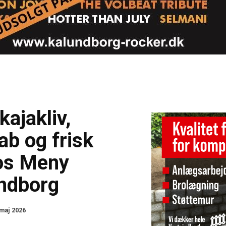
kajakliv,
ab og frisk
hos Meny
ndborg
 maj 2026