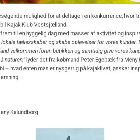
søgende mulighed for at deltage i en konkurrence, hvor tr
il Kajak Klub Vestsjælland.
em til en hyggelig dag med masser af aktivitet og inspira
tte lokale fællesskaber og skabe oplevelser for vores kunder.
land velkommen foran butikken og samtidig give vores kund
å naturen,”
lyder det fra købmand Peter Egebæk fra Meny 
rbi – hvad enten man er nysgerrig på kajaklivet, ønsker inspi
stemning.
Meny Kalundborg