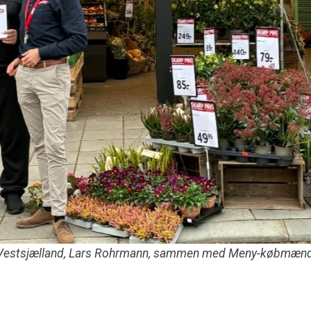
b Vestsjælland, Lars Rohrmann, sammen med Meny-købmæn