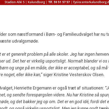
der som næstformand i Børn- og Familieudvalget har nu taget
s næste udvalgsmøde.
t er et generelt problem på alle skoler. Jeg har ingen henvend
r ud. Det her er virkelig usportsligt. Normalt blander vi os 
børn og unge på en måde, der ikke er acceptabel, og så må vi
e noget, eller ikke kan,”
siger Kristine Vesterskov Olsen.
valget, Henriette Ergemann er også træt af situationen:
”J
 og sendte forespørgslen videre. Nu har Kristine så spurgt 
e, og det bakker jeg op om. Det er en god idé, fordi det er 
t godt, og også virkelig usportsligt. Men jeg kunne godt tænke