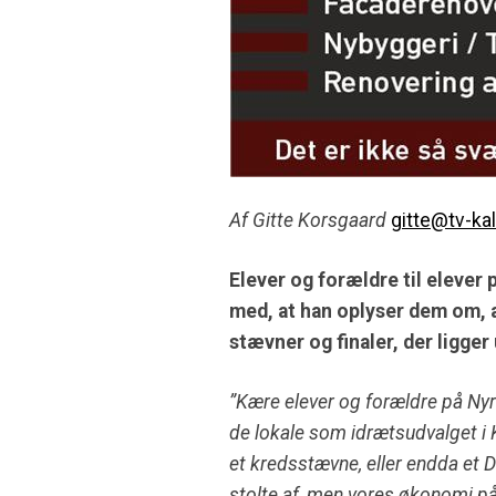
Af Gitte Korsgaard
gitte@tv-ka
Elever og forældre til elever
med, at han oplyser dem om, 
stævner og finaler, der ligg
”Kære elever og forældre på Nyru
de lokale som idrætsudvalget i K
et kredsstævne, eller endda et D
stolte af, men vores økonomi på 