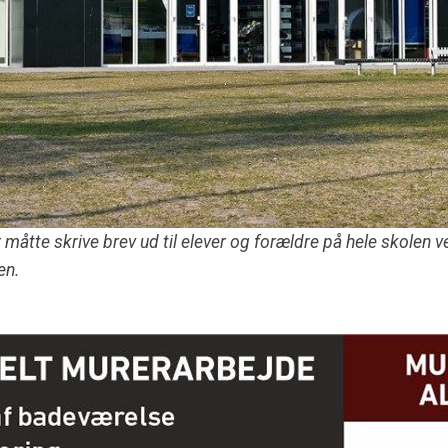
måtte skrive brev ud til elever og forældre på hele skolen
en.