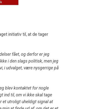
 initiativ til, at de tager
elser fået, og derfor er jeg
ikke i den slags politisk, men jeg
, i udvalget, være nysgerrige på
eg blev kontaktet for nogle
ind til, om vi ikke skal tage
et utroligt uheldigt signal at
 mig at finde ud af, om det er et