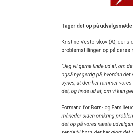
Tager det op på udvalgsmøde
Kristine Vesterskov (A), der sid
problemstillingen op på dere
”Jeg vil gerne finde ud af, om de
også nysgerrig på, hvordan det se
synes, at den her rammer vores 
det, og finde ud af, om vi kan gør
Formand for Børn- og Familieud
måneder siden omkring problemet,
det op på vores næste udvalgsmød
sende til børn, der har gjort de