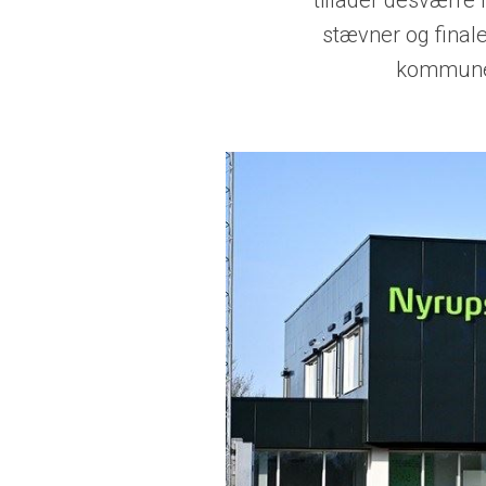
tillader desværre 
stævner og finale
kommune