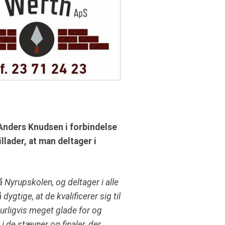
 Anders Knudsen i forbindelse
lader, at man deltager i
 Nyrupskolen, og deltager i alle
gtige, at de kvalificerer sig til
turligvis meget glade for og
i de stævner og finaler, der