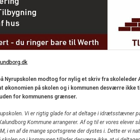
lundborg.dk
 på Nyrupskolen modtog for nylig et skriv fra skoleleder
at økonomien på skolen og i kommunen desværre ikke til
er uden for kommunens grænser.
pskolen. Vi er rigtig glade for at deltage i idrætsstævner på
alundborg Kommune arrangerer. Af og til er vores elever så dy
M, i en af de mange sportsgrene der dystes i. Dette er vi na
skolen og i kommunen tillader desværre ikke, at vi deltager 