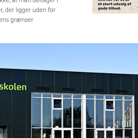
ikke, at man deltager i
r, der ligger uden for
ns grænser.