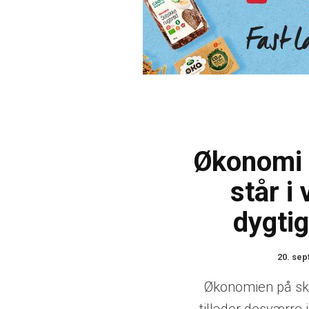
Økonomi
står i 
dygtig
20. se
Økonomien på sk