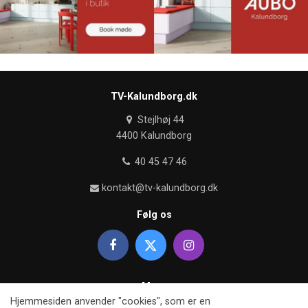
TV-Kalundborg.dk
Stejlhøj 44
4400 Kalundborg
40 45 47 46
kontakt@tv-kalundborg.dk
Følg os
Mere
Hjemmesiden anvender "cookies", som er en