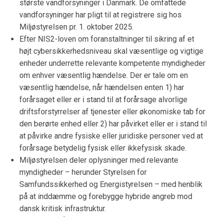
største vandforsyninger i Danmark. De omfattede
vandforsyninger har pligt til at registrere sig hos
Miljøstyrelsen pr. 1. oktober 2025.
Efter NIS2-loven om foranstaltninger til sikring af et
højt cybersikkerhedsniveau skal væsentlige og vigtige
enheder underrette relevante kompetente myndigheder
om enhver væsentlig hændelse. Der er tale om en
væsentlig hændelse, når hændelsen enten 1) har
forårsaget eller er i stand til at forårsage alvorlige
driftsforstyrrelser af tjenester eller økonomiske tab for
den berørte enhed eller 2) har påvirket eller er i stand til
at påvirke andre fysiske eller juridiske personer ved at
forårsage betydelig fysisk eller ikkefysisk skade.
Miljøstyrelsen deler oplysninger med relevante
myndigheder – herunder Styrelsen for
Samfundssikkerhed og Energistyrelsen – med henblik
på at inddæmme og forebygge hybride angreb mod
dansk kritisk infrastruktur.