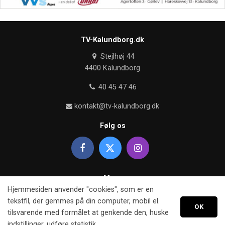
TV-Kalundborg.dk
Stejlhøj 44
4400 Kalundborg
40 45 47 46
kontakt@tv-kalundborg.dk
Følg os
Mere
Hjemmesiden anvender "cookies", som er en
Om TV kalundborg
tekstfil, der gemmes på din computer, mobil el.
OK
tilsvarende med formålet at genkende den, huske
Retningslinier
indstillinger, udføre statistik.