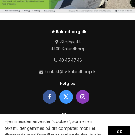
TV-Kalundborg.dk
Stejlhøj 44
4400 Kalundborg
40 45 47 46
kontakt@tv-kalundborg.dk
Følg os
Mere
Hjemmesiden anvender "cookies", som er en
Om TV kalundborg
tekstfil, der gemmes på din computer, mobil el.
OK