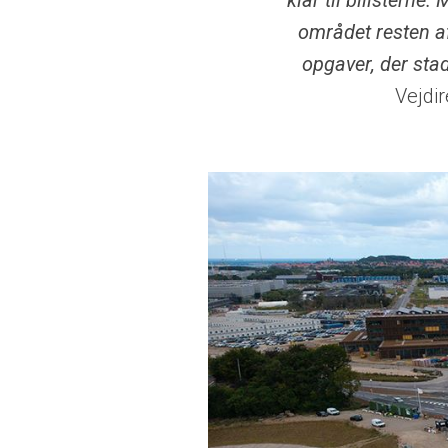
klar til bilisterne.
området resten a
opgaver, der sta
Vejdir