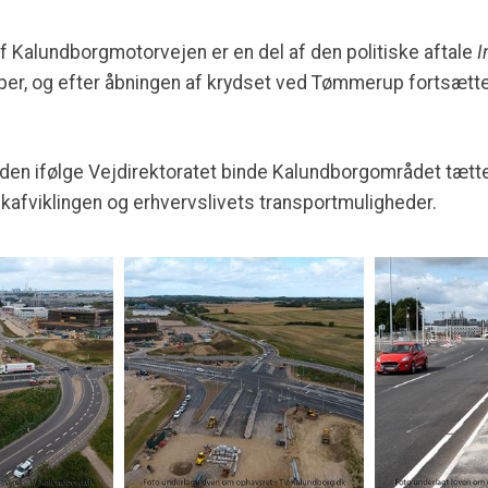
f Kalundborgmotorvejen er en del af den politiske aftale
I
etaper, og efter åbningen af krydset ved Tømmerup fortsætt
il den ifølge Vejdirektoratet binde Kalundborgområdet tæ
ikafviklingen og erhvervslivets transportmuligheder.