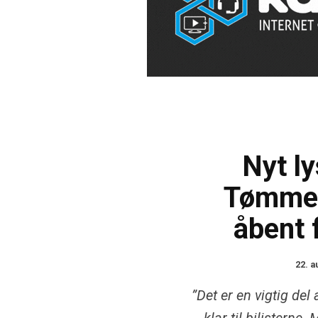
Nyt ly
Tømmer
åbent f
22. a
”Det er en vigtig del