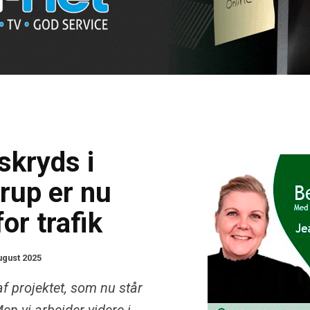
skryds i
up er nu
or trafik
ugust 2025
 af projektet, som nu står