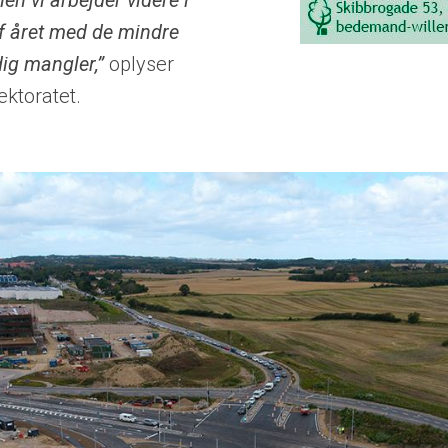
 Men vi arbejder videre i
f året med de mindre
dig mangler,”
oplyser
ektoratet.