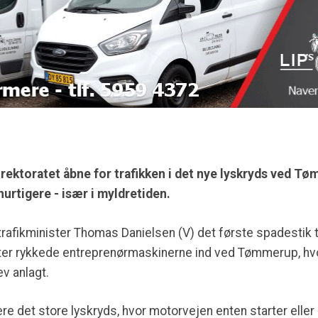
rektoratet åbne for trafikken i det nye lyskryds ved T
hurtigere - især i myldretiden.
g trafikminister Thomas Danielsen (V) det første spadestik
efter rykkede entreprenørmaskinerne ind ved Tømmerup, hvo
ev anlagt.
e det store lyskryds, hvor motorvejen enten starter eller s