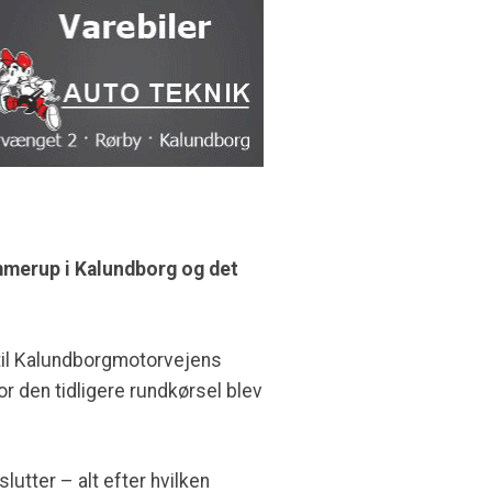
ømmerup i Kalundborg og det
 til Kalundborgmotorvejens
r den tidligere rundkørsel blev
lutter – alt efter hvilken