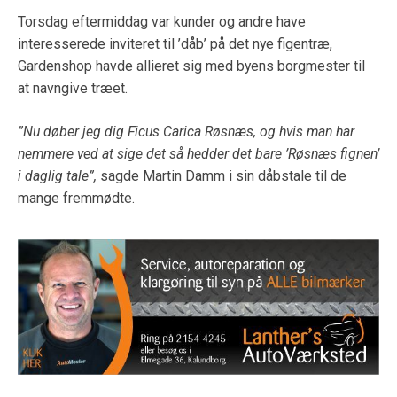
Torsdag eftermiddag var kunder og andre have
interesserede inviteret til ’dåb’ på det nye figentræ,
Gardenshop havde allieret sig med byens borgmester til
at navngive træet.
”Nu døber jeg dig Ficus Carica Røsnæs, og hvis man har
nemmere ved at sige det så hedder det bare ’Røsnæs fignen’
i daglig tale”,
sagde Martin Damm i sin dåbstale til de
mange fremmødte.