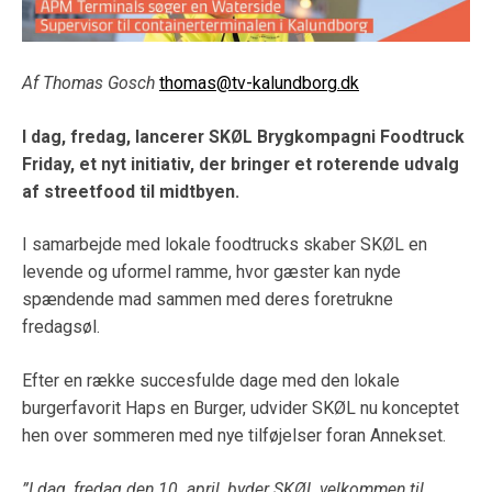
Af Thomas Gosch
thomas@tv-kalundborg.dk
I dag, fredag, lancerer SKØL Brygkompagni Foodtruck
Friday, et nyt initiativ, der
bringer et roterende udvalg
af streetfood til midtbyen.
I samarbejde med lokale foodtrucks skaber SKØL en
levende og uformel ramme, hvor gæster kan nyde
spændende mad sammen med deres foretrukne
fredagsøl.
Efter en række succesfulde dage med den lokale
burgerfavorit Haps en Burger, udvider SKØL nu konceptet
hen over sommeren med nye tilføjelser foran Annekset.
”I dag, fredag den 10. april, byder SKØL velkommen til