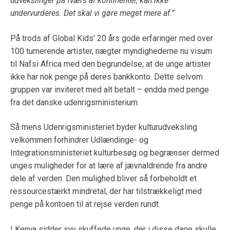
udvekslinger
på tværs af kontinenter, kan ikke
undervurderes. Det skal vi gøre
meget mere af.”
På trods af Global Kids’ 20 års gode erfaringer med over
100 turnerende artister, nægter myndighederne nu visum
til Nafsi Africa med den begrundelse, at de unge artister
ikke har nok penge på deres bankkonto. Dette selvom
gruppen var inviteret med alt betalt – endda med penge
fra det danske udenrigsministerium.
Så mens Udenrigsministeriet byder kulturudveksling
velkommen forhindrer Udlændinge- og
Integrationsministeriet kulturbesøg og begrænser dermed
unges muligheder for at lære af jævnaldrende fra andre
dele af verden. Den mulighed bliver så forbeholdt et
ressourcestærkt mindretal, der har tilstrækkeligt med
penge på kontoen til at rejse verden rundt.
I Kenya sidder syv skuffede unge, der i disse dage skulle