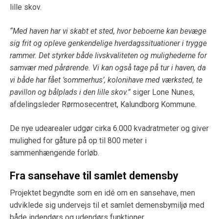
lille skov.
“Med haven har vi skabt et sted, hvor beboerne kan bevæge
sig frit og opleve genkendelige hverdagssituationer i trygge
rammer. Det styrker både livskvaliteten og mulighederne for
samvær med pårørende. Vi kan også tage på tur i haven, da
vi både har fået ’sommerhus’, kolonihave med værksted, te
pavillon og bålplads i den lille skov.”
siger Lone Nunes,
afdelingsleder Rørmosecentret, Kalundborg Kommune.
De nye udearealer udgør cirka 6.000 kvadratmeter og giver
mulighed for gåture på op til 800 meter i
sammenhængende forløb.
Fra sansehave til samlet demensby
Projektet begyndte som en idé om en sansehave, men
udviklede sig undervejs til et samlet demensbymiljø med
både indendørs og udendørs funktioner.