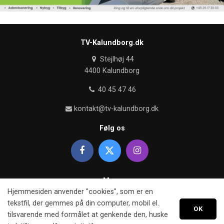
TV-Kalundborg.dk
Stejlhøj 44
4400 Kalundborg
40 45 47 46
kontakt@tv-kalundborg.dk
Følg os
Mere
Hjemmesiden anvender "cookies", som er en
Om TV kalundborg
tekstfil, der gemmes på din computer, mobil el.
OK
tilsvarende med formålet at genkende den, huske
Retningslinier