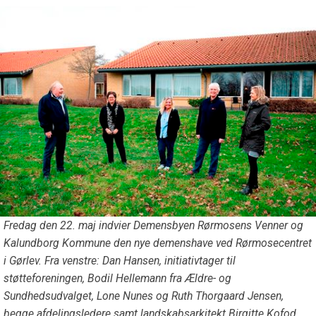
Fredag den 22. maj indvier Demensbyen Rørmosens Venner og
Kalundborg Kommune den nye demenshave ved Rørmosecentret
i Gørlev. Fra venstre: Dan Hansen, initiativtager til
støtteforeningen, Bodil Hellemann fra Ældre- og
Sundhedsudvalget, Lone Nunes og Ruth Thorgaard Jensen,
begge afdelingsledere samt landskabsarkitekt Birgitte Kofod