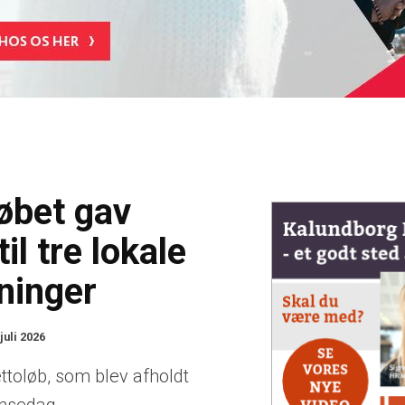
øbet gav
il tre lokale
ninger
 juli 2026
ettoløb, som blev afholdt