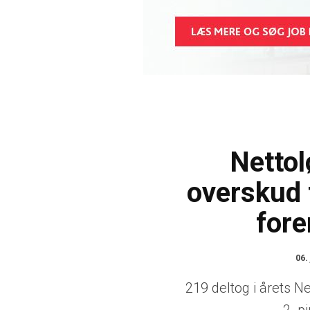
Nettol
overskud t
fore
06.
219 deltog i årets N