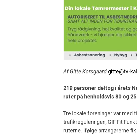
Af Gitte Korsgaard
gitte@tv-ka
219 personer deltog i årets N
ruter på henholdsvis 80 og 25
Tre lokale foreninger var med ti
trafikreguleringen, GIF Fit Fu
ruterne. Ifølge arrangørerne fik