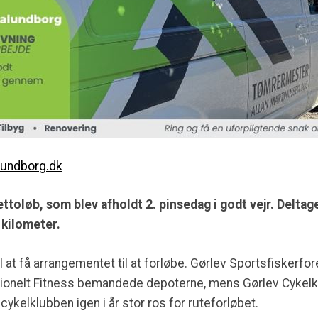
lundborg.dk
ettoløb, som blev afholdt 2. pinsedag i godt vejr. Delt
 kilometer.
l at få arrangementet til at forløbe. Gørlev Sportsfiskerfo
nktionelt Fitness bemandede depoterne, mens Gørlev Cykel
 cykelklubben igen i år stor ros for ruteforløbet.