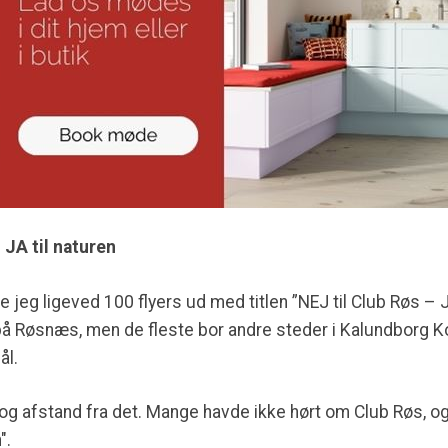
 JA til naturen
 jeg ligeved 100 flyers ud med titlen ”NEJ til Club Røs – J
å Røsnæs, men de fleste bor andre steder i Kalundbor
ål.
tog afstand fra det. Mange havde ikke hørt om Club Røs, o
".