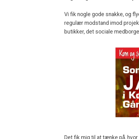
Vi fik nogle gode snakke, og fl
regulær modstand imod projekte
butikker, det sociale medborg
Det fik mig til at tænke på, hvo