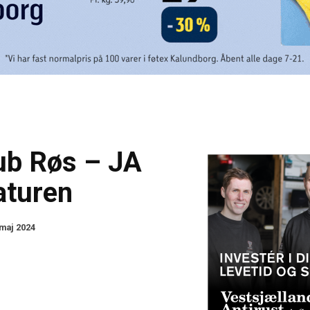
lub Røs – JA
naturen
 maj 2024