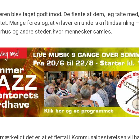
yeren blev taget godt imod. De fleste af dem, jeg talte med
t. Mange foreslog, at vi laver en underskriftindsamling – 
erhus og andre steder, hvor mennesker samles.
r mærkeligt det er, at et flertal i Kommunalbestyrelsen vil h