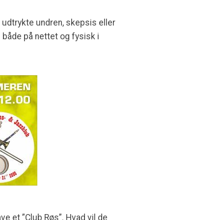
, udtrykte undren, skepsis eller
både på nettet og fysisk i
ave et ”Club Røs”. Hvad vil de