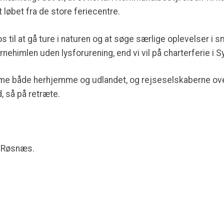
 løbet fra de store feriecentre.
 til at gå ture i naturen og at søge særlige oplevelser i 
ernehimlen uden lysforurening, end vi vil på charterferie i S
mme både herhjemme og udlandet, og rejseselskaberne ove
 så på retræte.
å Røsnæs.