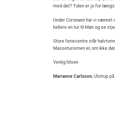
med det? Tiden er jo for længst
Under Coronaen har vi vænnet os
hellere en tur til Møn og se stj
Store feriecentre står halvto
Masseturismen er, om ikke død,
Venlig hilsen
Marianne Carlsson
, Ulstrup p