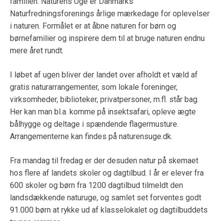
familien. Naturens Uge er Danmarks
Naturfredningsforenings årlige mærkedage for oplevelser
i naturen. Formålet er at åbne naturen for børn og
børnefamilier og inspirere dem til at bruge naturen endnu
mere året rundt.
I løbet af ugen bliver der landet over afholdt et væld af
gratis naturarrangementer, som lokale foreninger,
virksomheder, biblioteker, privatpersoner, m.fl. står bag.
Her kan man bl.a. komme på insektsafari, opleve ægte
bålhygge og deltage i spændende flagermusture.
Arrangementerne kan findes på naturensuge.dk.
Fra mandag til fredag er der desuden natur på skemaet
hos flere af landets skoler og dagtilbud. I år er elever fra
600 skoler og børn fra 1200 dagtilbud tilmeldt den
landsdækkende naturuge, og samlet set forventes godt
91.000 børn at rykke ud af klasselokalet og dagtilbuddets