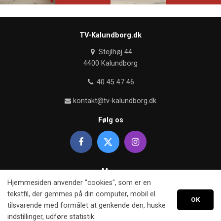
TV-Kalundborg.dk
Stejlhøj 44
4400 Kalundborg
40 45 47 46
kontakt@tv-kalundborg.dk
Følg os
Mere
Hjemmesiden anvender "cookies", som er en
Om TV kalundborg
tekstfil, der gemmes på din computer, mobil el.
OK
tilsvarende med formålet at genkende den, huske
Retningslinier
indstillinger, udføre statistik.