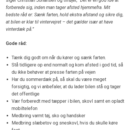
siger Christian Johansen og tilføjer,
”Det er en god ide at
forberede sig, inden man tager afsted hjemmefra. Mit
bedste råd er: Sænk farten, hold ekstra afstand og sikre dig,
at bilen er klar til vintervejret – det gælder især at have
vinterdæk på.”
Gode råd:
Tænk dig godt om når du kører og sænk farten.
Stå tidligere op end normalt og kom afsted i god tid, så
du ikke behøver at presse farten på vejen
Har du sommerdæk på, så skal du være meget
forsigtig, og vi anbefaler, at du lader bilen stå og tager
det offentlige
Vær forberedt med tæpper i bilen, skovl samt en opladt
mobiltelefon
Medbring varmt tøj, sko og handsker
Medbring slæbetov og sneskovl, hvis du skulle køre