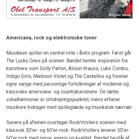
Americana, rock og elektroniske toner
Musikken spiller en central rolle i årets program. Først går
The Lucky Ones på scenen. Bandet henter inspiration fra
kunstnere som Dolly Parton, Alison Krauss, Luke Combs,
Indigo Girls, Madison Violet og The Castellos og forener
egne sange med personlige fortolkninger af moderne og
klassiske americana- og countrykunstnere. De tætte
vokalharmonier er omdrejningspunktet, mens erfarne
musikere bidrager med spilleglæde og musikalsk nærvær.
Senere på aftenen overtager Rock'n'rollers scenen med
klassisk 50'er- og 60'er-rock. Rock’n’rollers leverer 50’er-
60’er rock med nerve, energi og kvalitet. Bandet består af