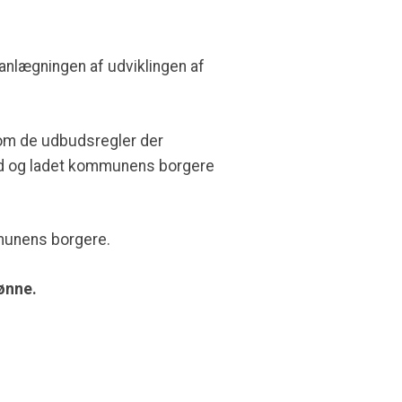
anlægningen af udviklingen af
 om de udbudsregler der
kud og ladet kommunens borgere
mmunens borgere.
ønne.