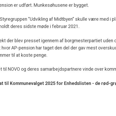
pension er udført. Munkesøhusene er bygget.
tyregruppen ”Udvikling af Midtbyen” skulle være med i pl
holdt deres sidste møde i februar 2021.
ojekt der blev presset igennem af borgmesterpartiet uden
kt hvor AP-pension har taget den del der gav mest overs
mmer til at koste penge.
net til NOVO og deres samarbejdspartnere vinde over ko
at til Kommunevalget 2025 for Enhedslisten - de rød-gr