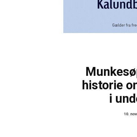
Munkesøp
historie 
i un
10. no