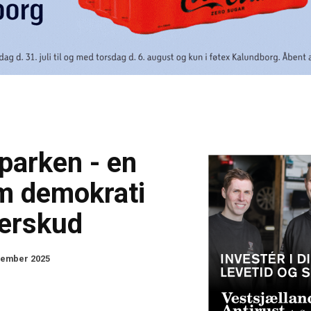
arken - en
om demokrati
derskud
vember 2025