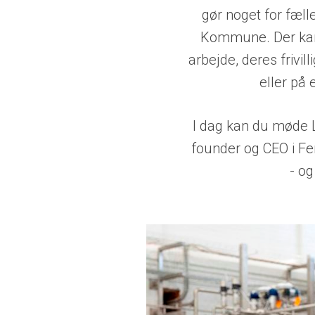
gør noget for fæl
Kommune. Der kan 
arbejde, deres frivill
eller på 
I dag kan du møde 
founder og CEO i F
- og 