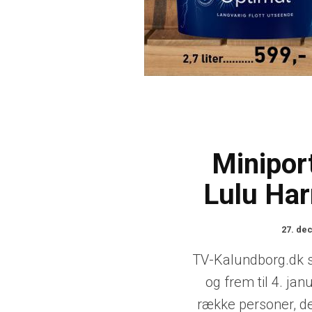
Minipor
Lulu Ha
27. de
TV-Kalundborg.dk s
og frem til 4. ja
række personer, d