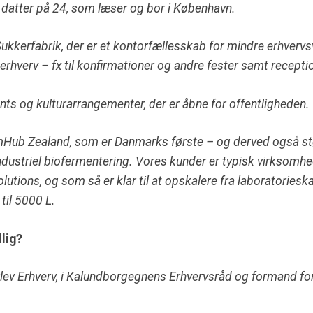
 datter på 24, som læser og bor i København.
ukkerfabrik, der er et kontorfællesskab for mindre erhvervs
g erhverv – fx til konfirmationer og andre fester samt recep
nts og kulturarrangementer, der er åbne for offentligheden.
mHub Zealand, som er Danmarks første – og derved også st
industriel biofermentering. Vores kunder er typisk virksomhed
lutions, og som så er klar til at opskalere fra laboratorieskal
til 5000 L.
llig?
lev Erhverv, i Kalundborgegnens Erhvervsråd og formand fo