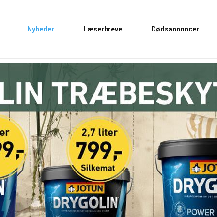
Nyheder
Læserbreve
Dødsannoncer