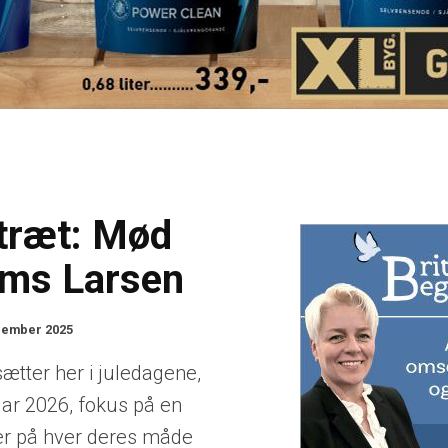
træt: Mød
rms Larsen
cember 2025
ætter her i juledagene,
nuar 2026, fokus på en
er på hver deres måde