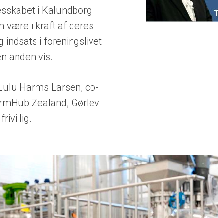
lesskabet i Kalundborg
være i kraft af deres
ig indsats i foreningslivet
en anden vis.
Lulu Harms Larsen, co-
ermHub Zealand, Gørlev
frivillig.