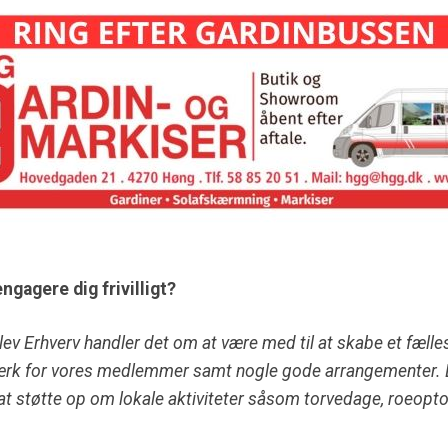
 engagere dig frivilligt?
v Erhverv handler det om at være med til at skabe et fæll
rk for vores medlemmer samt nogle gode arrangementer. D
r at støtte op om lokale aktiviteter såsom torvedage, roeop