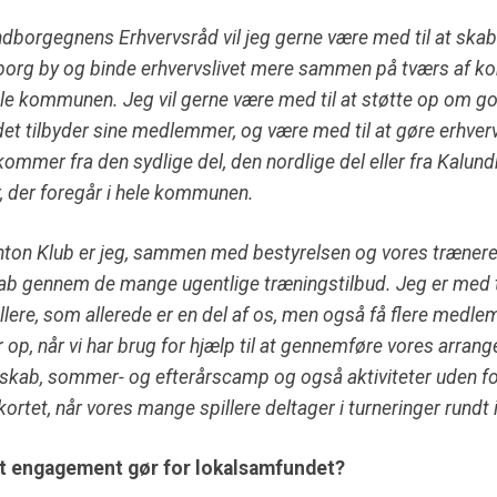
dborgegnens Erhvervsråd vil jeg gerne være med til at sk
borg by og binde erhvervslivet mere sammen på tværs af ko
le kommunen. Jeg vil gerne være med til at støtte op om 
et tilbyder sine medlemmer, og være med til at gøre erhve
 kommer fra den sydlige del, den nordlige del eller fra Kalu
r, der foregår i hele kommunen.
on Klub er jeg, sammen med bestyrelsen og vores trænere, 
 gennem de mange ugentlige træningstilbud. Jeg er med til 
illere, som allerede er en del af os, men også få flere medle
 op, når vi har brug for hjælp til at gennemføre vores arrang
erskab, sommer- og efterårscamp og også aktiviteter uden f
ortet, når vores mange spillere deltager i turneringer rundt i
dit engagement gør for lokalsamfundet?