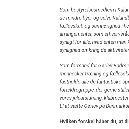
Som bestyrelsesmedlem i Kalun
de mindre byer og selve Kalund
fællesskab og samhørighed i he
arrangementer, som erhvervsråd
synligt for alle, hvad enten man
synlighed omkring de aktivitete
Som formand for Gørlev Badmint
mennesker træning og fællesskab
fastholde alle de fantastiske sp
forældregruppe, der gerne stiller
vores juleafslutning, klubmest
til at sætte Gørlev på Danmarksk
Hvilken forskel håber du, at 